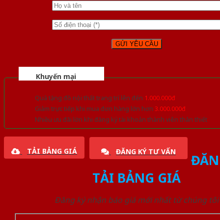
Khuyến mại
Quà tặng đồ nội thất trang trí lên đến
1.000.000đ
Giảm trực tiếp khi mua đơn hàng lớn hơn
3.000.000đ
Nhiều ưu đãi lớn khi đăng ký tài khoản thành viên thân thiết
TẢI BẢNG GIÁ
ĐĂNG KÝ TƯ VẤN
ĐĂN
TẢI BẢNG GIÁ
Đăng ký nhận báo giá mới nhất từ chúng tôi