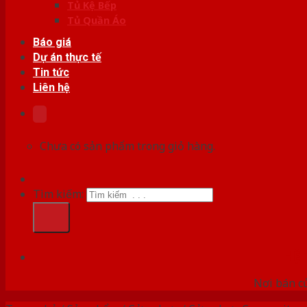
Tủ Kệ Bếp
Tủ Quần Áo
Báo giá
Dự án thực tế
Tin tức
Liên hệ
Chưa có sản phẩm trong giỏ hàng.
Tìm kiếm:
HỆ
Nơi bán c