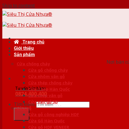
Skip to content
Trang chủ
Giới thiệu
HỆ
Sản phẩm
Nơi bán c
Cửa chống cháy
Cửa gỗ chống cháy
Cửa nhôm vân gỗ
Cửa thép chống cháy
Tư vấn bán hàng
Cửa Thép Hàn Quốc
0824.400.400
Cửa thép vân gỗ
Cửa vân gỗ 5D
Tìm kiếm:
Cửa gỗ
Cửa gỗ công nghiệp HDF
Cửa Gỗ Hàn Quốc
Cửa gỗ HDF VENEER