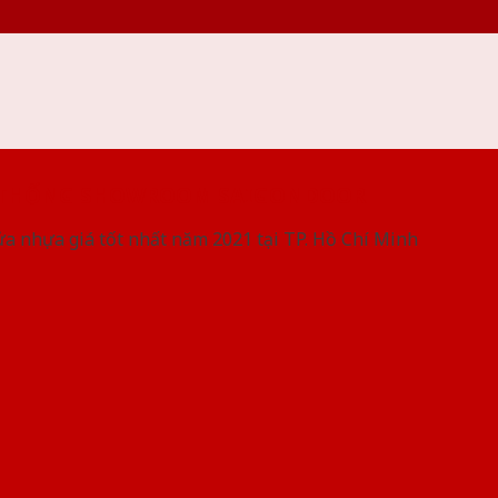
 THỐNG SHOWROOM SAIGONDOOR
ửa nhựa giá tốt nhất năm 2021 tại TP. Hồ Chí Minh