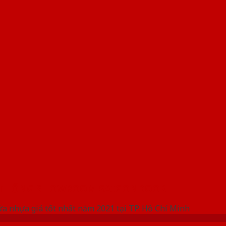
 THỐNG SHOWROOM SAIGONDOOR
ửa nhựa giá tốt nhất năm 2021 tại TP. Hồ Chí Minh