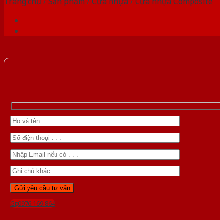
Trang chủ
/
Sản phẩm
/
Cửa nhựa
/
Cửa nhựa Composite
Gọi 0976.169.864