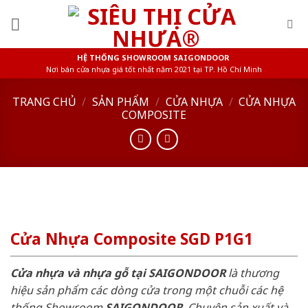
Skip
to
content
HỆ THỐNG SHOWROOM SAIGONDOOR
Nơi bán cửa nhựa giá tốt nhất năm 2021 tại TP. Hồ Chí Minh
TRANG CHỦ
/
SẢN PHẨM
/
CỬA NHỰA
/
CỬA NHỰA
COMPOSITE
Cửa Nhựa Composite SGD P1G1
Cửa nhựa và nhựa gỗ tại SAIGONDOOR
là thương
hiệu sản phẩm các dòng cửa trong một chuỗi các hệ
thống Showroom
SAIGONDOOR
. Chuyên sản xuất và