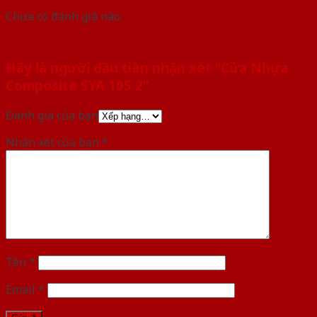
Chưa có đánh giá nào.
Hãy là người đầu tiên nhận xét “Cửa Nhựa
Composite SYA 105 2”
Đánh giá của bạn
Nhận xét của bạn
*
Tên
*
Email
*