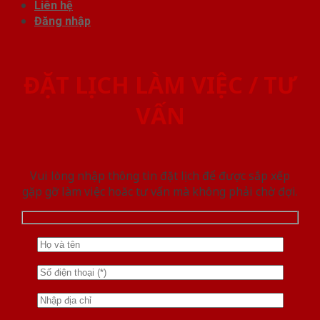
Liên hệ
Đăng nhập
ĐẶT LỊCH LÀM VIỆC / TƯ
VẤN
Vui lòng nhập thông tin đặt lịch để được sắp xếp
gặp gỡ làm việc hoăc tư vấn mà không phải chờ đợi.