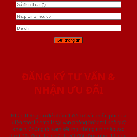
ĐĂNG KÝ TƯ VẤN &
NHẬN ƯU ĐÃI
Nhập thông tin để nhận được tư vấn miễn phí qua
điện thoại / email/ tại văn phòng hoặc tại nhà quý
khách. Chúng tôi cam kết mọi thông tin nhập vào
dưới đây được bảo mật tuyệt đối cũng như chỉ phục