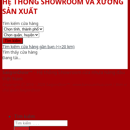
HỆ THỐNG SHOWROOM VÀ XƯỞNG
SẢN XUẤT
Tìm kiếm cửa hàng
Tìm kiếm cửa hàng gần bạn (<=20 km)
Tìm thấy
cửa hàng
Đang tải...
SaigonDoor™
- Hệ thống Showroom cửa nhựa hàng đầu
Việt Nam
Copyright ⓒ 2016 – 2026 SaigonDoor™ - www.bancuanhua.com | Đơn vị
chủ quản SaigonDoor
Tìm kiếm: