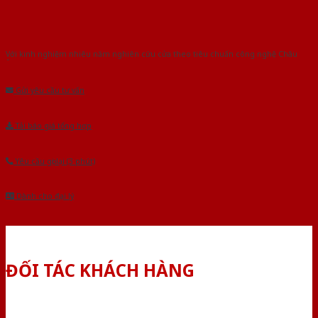
Với kinh nghiệm nhiêu năm nghiên cứu cửa theo tiêu chuẩn công nghệ Châu
Âu.Chúng tôi tự tin là nhà sản xuất & cung cấp hàng đầu tại Việt Nam!
Gửi yêu cầu tư vấn
Tải báo giá tổng hợp
Yêu cầu gọi lại (3 phút)
Dành cho đại lý
ĐỐI TÁC KHÁCH HÀNG