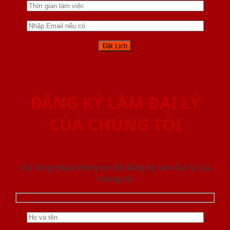
ĐĂNG KÝ LÀM ĐẠI LÝ
CỦA CHÚNG TÔI
Vui lòng nhập thông tin để đăng ký làm đại lý của
chúng tôi