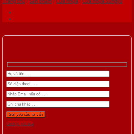
Trang chủ
/
Sản phẩm
/
Cửa nhựa
/
Cửa nhựa Sungyu
Gọi 0976.169.864