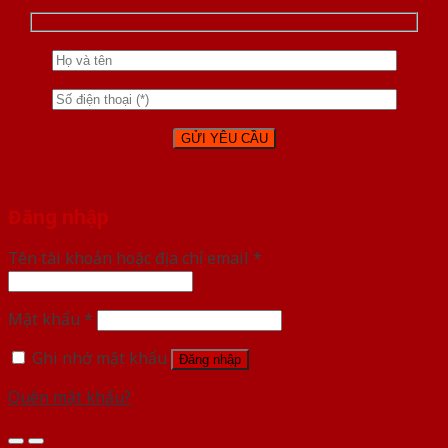
Đăng nhập
Tên tài khoản hoặc địa chỉ email
*
Mật khẩu
*
Ghi nhớ mật khẩu
Đăng nhập
Quên mật khẩu?