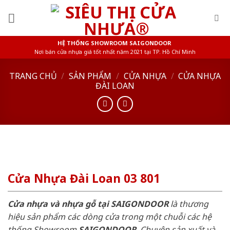
Skip
to
content
HỆ THỐNG SHOWROOM SAIGONDOOR
Nơi bán cửa nhựa giá tốt nhất năm 2021 tại TP. Hồ Chí Minh
TRANG CHỦ
/
SẢN PHẨM
/
CỬA NHỰA
/
CỬA NHỰA
ĐÀI LOAN
Cửa Nhựa Đài Loan 03 801
Cửa nhựa và nhựa gỗ tại SAIGONDOOR
là thương
hiệu sản phẩm các dòng cửa trong một chuỗi các hệ
thống Showroom
SAIGONDOOR
. Chuyên sản xuất và