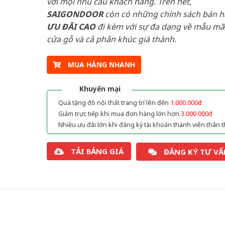
với mọi nhu cầu khách hàng. Trên hết,
SAIGONDOOR
còn có những chính sách bán 
ƯU ĐÃI
CAO
đi kèm với sự đa dạng về mẫu mã,
cửa gỗ và cả phân khúc giá thành.
MUA HÀNG NHANH
Khuyến mại
Quà tặng đồ nội thất trang trí lên đến
1.000.000đ
Giảm trực tiếp khi mua đơn hàng lớn hơn
3.000.000đ
Nhiều ưu đãi lớn khi đăng ký tài khoản thành viên thân t
TẢI BẢNG GIÁ
ĐĂNG KÝ TƯ VẤ