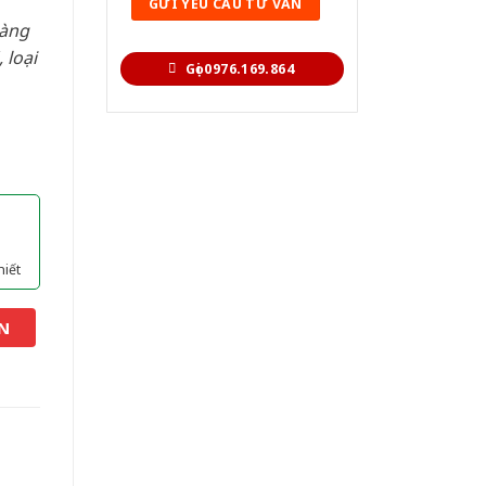
hàng
 loại
Gọi 0976.169.864
hiết
N