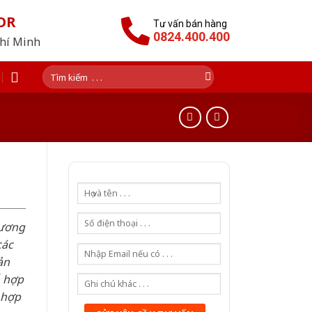
OR
Tư vấn bán hàng
0824.400.400
Chí Minh
Tìm
kiếm:
hương
các
ản
ỗ hợp
 hợp