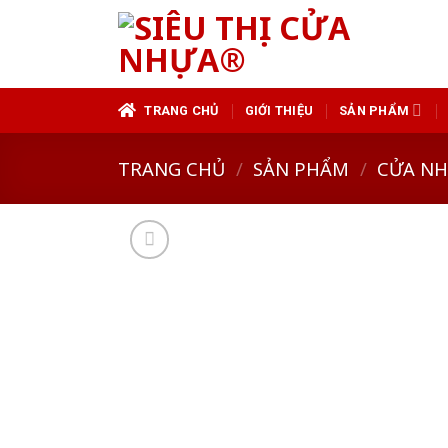
Skip
to
content
TRANG CHỦ
GIỚI THIỆU
SẢN PHẨM
TRANG CHỦ
/
SẢN PHẨM
/
CỬA N