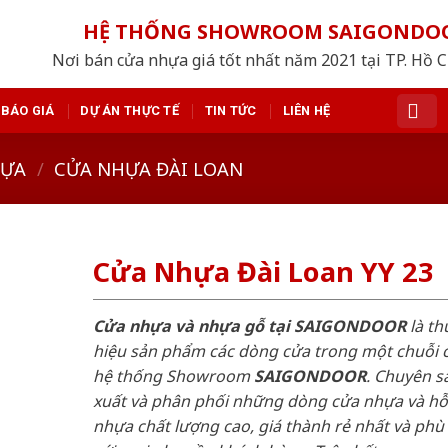
HỆ THỐNG SHOWROOM SAIGONDO
Nơi bán cửa nhựa giá tốt nhất năm 2021 tại TP. Hồ 
BÁO GIÁ
DỰ ÁN THỰC TẾ
TIN TỨC
LIÊN HỆ
HỰA
/
CỬA NHỰA ĐÀI LOAN
Cửa Nhựa Đài Loan YY 23
Cửa nhựa và nhựa gỗ tại SAIGONDOOR
là t
hiệu sản phẩm các dòng cửa trong một chuỗi 
hệ thống Showroom
SAIGONDOOR
. Chuyên s
xuất và phân phối những dòng cửa nhựa và h
nhựa chất lượng cao, giá thành rẻ nhất và phù