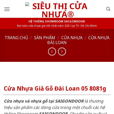
Skip
to
content
HỆ THỐNG SHOWROOM SAIGONDOOR
Nơi bán cửa nhựa giá tốt nhất năm 2021 tại TP. Hồ Chí Minh
TRANG CHỦ
/
SẢN PHẨM
/
CỬA NHỰA
/
CỬA NHỰA
ĐÀI LOAN
Cửa Nhựa Giả Gỗ Đài Loan 05 8081g
Cửa nhựa và nhựa gỗ tại SAIGONDOOR
là thương
hiệu sản phẩm các dòng cửa trong một chuỗi các hệ
thống Showroom
SAIGONDOOR
. Chuyên sản xuất và