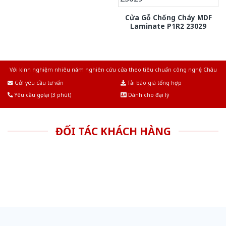
Cửa Gỗ Chống Cháy MDF
Laminate P1R2 23029
Với kinh nghiệm nhiêu năm nghiên cứu cửa theo tiêu chuẩn công nghệ Châu
Âu.Chúng tôi tự tin là nhà sản xuất & cung cấp hàng đầu tại Việt Nam!
Gửi yêu cầu tư vấn
Tải báo giá tổng hợp
Yêu cầu gọi lại (3 phút)
Dành cho đại lý
ĐỐI TÁC KHÁCH HÀNG