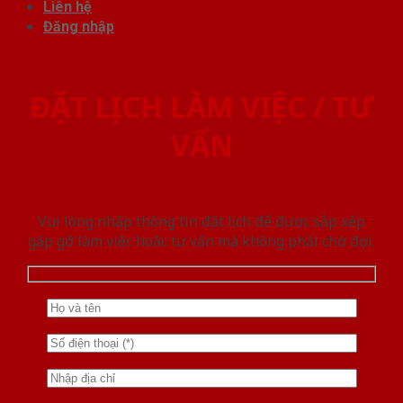
Liên hệ
Đăng nhập
ĐẶT LỊCH LÀM VIỆC / TƯ
VẤN
Vui lòng nhập thông tin đặt lịch để được sắp xếp
gặp gỡ làm việc hoăc tư vấn mà không phải chờ đợi.