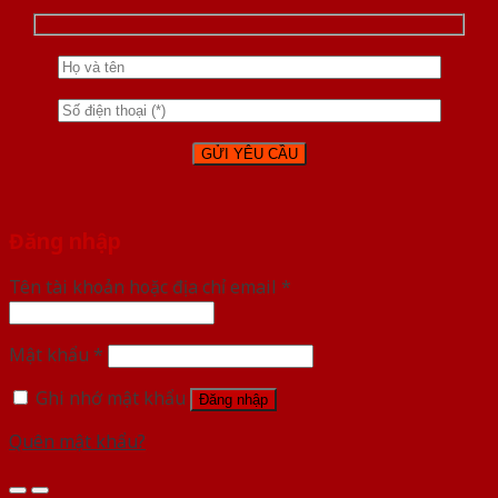
Đăng nhập
Tên tài khoản hoặc địa chỉ email
*
Mật khẩu
*
Ghi nhớ mật khẩu
Đăng nhập
Quên mật khẩu?