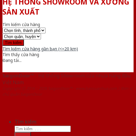
HỆ THỐNG SHOWROOM VÀ XƯỞNG
SẢN XUẤT
Tìm kiếm cửa hàng
Tìm kiếm cửa hàng gần bạn (<=20 km)
Tìm thấy
cửa hàng
Đang tải...
SaigonDoor™
- Hệ thống Showroom cửa nhựa hàng đầu
Việt Nam
Copyright ⓒ 2016 – 2026 SaigonDoor™ - www.bancuanhua.com | Đơn vị
chủ quản SaigonDoor
Tìm kiếm: