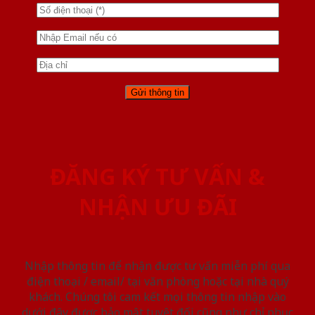
ĐĂNG KÝ TƯ VẤN &
NHẬN ƯU ĐÃI
Nhập thông tin để nhận được tư vấn miễn phí qua
điện thoại / email/ tại văn phòng hoặc tại nhà quý
khách. Chúng tôi cam kết mọi thông tin nhập vào
dưới đây được bảo mật tuyệt đối cũng như chỉ phục