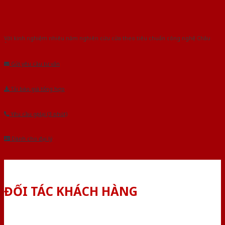
Với kinh nghiệm nhiêu năm nghiên cứu cửa theo tiêu chuẩn công nghệ Châu
Âu.Chúng tôi tự tin là nhà sản xuất & cung cấp hàng đầu tại Việt Nam!
Gửi yêu cầu tư vấn
Tải báo giá tổng hợp
Yêu cầu gọi lại (3 phút)
Dành cho đại lý
ĐỐI TÁC KHÁCH HÀNG