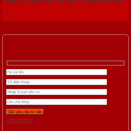
Trang chủ
/
Sản phẩm
/
Cửa nhựa
/
Cửa nhựa Đài Loan
Gọi 0976.169.864