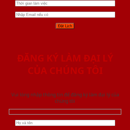
ĐĂNG KÝ LÀM ĐẠI LÝ
CỦA CHÚNG TÔI
Vui lòng nhập thông tin để đăng ký làm đại lý của
chúng tôi