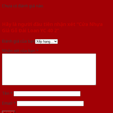
Chưa có đánh giá nào.
Hãy là người đầu tiên nhận xét “Cửa Nhựa
Giả Gỗ Đài Loan YC 40 2”
Đánh giá của bạn
Nhận xét của bạn
*
Tên
*
Email
*