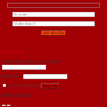
Đăng nhập
Tên tài khoản hoặc địa chỉ email
*
Mật khẩu
*
Ghi nhớ mật khẩu
Đăng nhập
Quên mật khẩu?