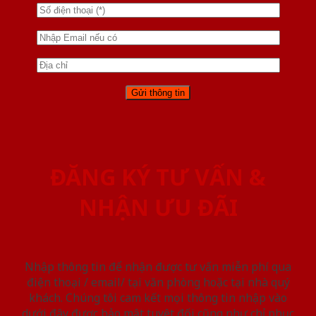
ĐĂNG KÝ TƯ VẤN &
NHẬN ƯU ĐÃI
Nhập thông tin để nhận được tư vấn miễn phí qua
điện thoại / email/ tại văn phòng hoặc tại nhà quý
khách. Chúng tôi cam kết mọi thông tin nhập vào
dưới đây được bảo mật tuyệt đối cũng như chỉ phục