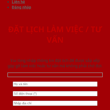
Liên hệ
Đăng nhập
ĐẶT LỊCH LÀM VIỆC / TƯ
VẤN
Vui lòng nhập thông tin đặt lịch để được sắp xếp
gặp gỡ làm việc hoăc tư vấn mà không phải chờ đợi.