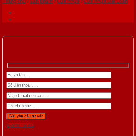
Trang chủ
/
Sản phẩm
/
Cửa nhựa
/
Cửa nhựa Đài Loan
Gọi 0976.169.864