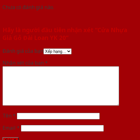
Chưa có đánh giá nào.
Hãy là người đầu tiên nhận xét “Cửa Nhựa
Giả Gỗ Đài Loan YK 20”
Đánh giá của bạn
Nhận xét của bạn
*
Tên
*
Email
*