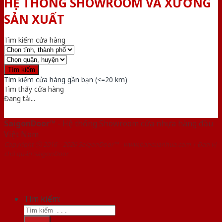
HỆ THỐNG SHOWROOM VÀ XƯỞNG
SẢN XUẤT
Tìm kiếm cửa hàng
Tìm kiếm cửa hàng gần bạn (<=20 km)
Tìm thấy
cửa hàng
Đang tải...
SaigonDoor™
- Hệ thống Showroom cửa nhựa hàng đầu
Việt Nam
Copyright ⓒ 2016 – 2026 SaigonDoor™ - www.bancuanhua.com | Đơn vị
chủ quản SaigonDoor
Tìm kiếm: