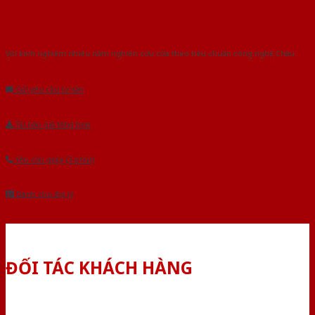
Với kinh nghiệm nhiêu năm nghiên cứu cửa theo tiêu chuẩn công nghệ Châu
Âu.Chúng tôi tự tin là nhà sản xuất & cung cấp hàng đầu tại Việt Nam!
Gửi yêu cầu tư vấn
Tải báo giá tổng hợp
Yêu cầu gọi lại (3 phút)
Dành cho đại lý
ĐỐI TÁC KHÁCH HÀNG