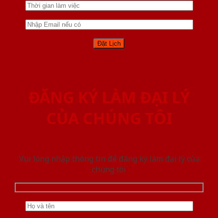
ĐĂNG KÝ LÀM ĐẠI LÝ
CỦA CHÚNG TÔI
Vui lòng nhập thông tin để đăng ký làm đại lý của
chúng tôi