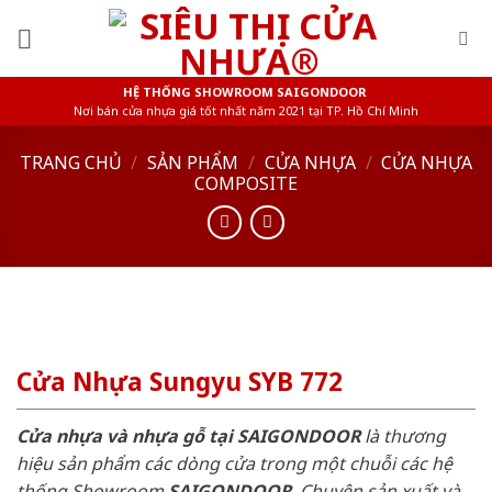
Skip
to
content
HỆ THỐNG SHOWROOM SAIGONDOOR
Nơi bán cửa nhựa giá tốt nhất năm 2021 tại TP. Hồ Chí Minh
TRANG CHỦ
/
SẢN PHẨM
/
CỬA NHỰA
/
CỬA NHỰA
COMPOSITE
Cửa Nhựa Sungyu SYB 772
Cửa nhựa và nhựa gỗ tại SAIGONDOOR
là thương
hiệu sản phẩm các dòng cửa trong một chuỗi các hệ
thống Showroom
SAIGONDOOR
. Chuyên sản xuất và