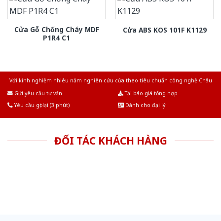
Cửa Gỗ Chống Cháy MDF
Cửa ABS KOS 101F K1129
P1R4 C1
Với kinh nghiệm nhiêu năm nghiên cứu cửa theo tiêu chuẩn công nghệ Châu
Âu.Chúng tôi tự tin là nhà sản xuất & cung cấp hàng đầu tại Việt Nam!
Gửi yêu cầu tư vấn
Tải báo giá tổng hợp
Yêu cầu gọi lại (3 phút)
Dành cho đại lý
ĐỐI TÁC KHÁCH HÀNG