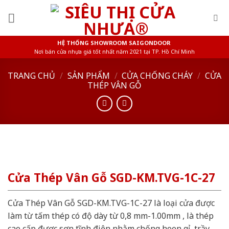
Skip
to
content
HỆ THỐNG SHOWROOM SAIGONDOOR
Nơi bán cửa nhựa giá tốt nhất năm 2021 tại TP. Hồ Chí Minh
TRANG CHỦ
/
SẢN PHẨM
/
CỬA CHỐNG CHÁY
/
CỬA
THÉP VÂN GỖ
Cửa Thép Vân Gỗ SGD-KM.TVG-1C-27
Cửa Thép Vân Gỗ SGD-KM.TVG-1C-27 là loại cửa được
làm từ tấm thép có độ dày từ 0,8 mm-1.00mm , là thép
cao cấp được sơn tĩnh điện nhằm chống hoen gỉ, trầy