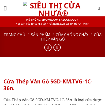
Skip
to
content
HỆ THỐNG SHOWROOM SAIGONDOOR
Nơi bán cửa nhựa giá tốt nhất năm 2021 tại TP. Hồ Chí Minh
TRANG CHỦ
/
SẢN PHẨM
/
CỬA CHỐNG CHÁY
/
CỬA
THÉP VÂN GỖ
Cửa Thép Vân Gỗ SGD-KM.TVG-1C-
36n.
Cửa Thép Vân Gỗ SGD-KM.TVG-1C-36n. là loại cửa được