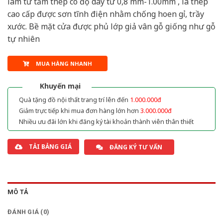
làm từ tấm thép có độ dày từ 0,8 mm-1.00mm , là thép
cao cấp được sơn tĩnh điện nhằm chống hoen gỉ, trầy
xước. Bề mặt cửa được phủ lớp giả vân gỗ giống như gỗ
tự nhiên
MUA HÀNG NHANH
Khuyến mại
Quà tặng đồ nội thất trang trí lên đến
1.000.000đ
Giảm trực tiếp khi mua đơn hàng lớn hơn
3.000.000đ
Nhiều ưu đãi lớn khi đăng ký tài khoản thành viên thân thiết
TẢI BẢNG GIÁ
ĐĂNG KÝ TƯ VẤN
MÔ TẢ
ĐÁNH GIÁ (0)