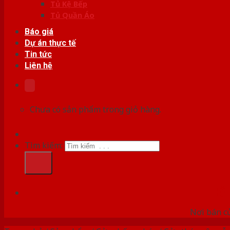
Tủ Kệ Bếp
Tủ Quần Áo
Báo giá
Dự án thực tế
Tin tức
Liên hệ
Chưa có sản phẩm trong giỏ hàng.
Tìm kiếm:
HỆ
Nơi bán c