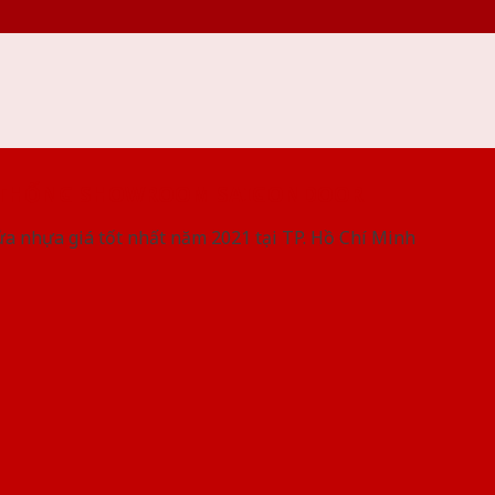
 THỐNG SHOWROOM SAIGONDOOR
ửa nhựa giá tốt nhất năm 2021 tại TP. Hồ Chí Minh