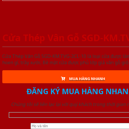
Cửa Thép Vân Gỗ SGD-KM.T
Cửa Thép Vân Gỗ SGD-KM.TVG-2CL-10 là loại cửa được làm 
hoen gỉ, trầy xước. Bề mặt cửa được phủ lớp giả vân gỗ gi
MUA HÀNG NHANH
ĐĂNG KÝ MUA HÀNG NHAN
Chúng tôi sẽ liên lạc lại với quý khách trong thời gian