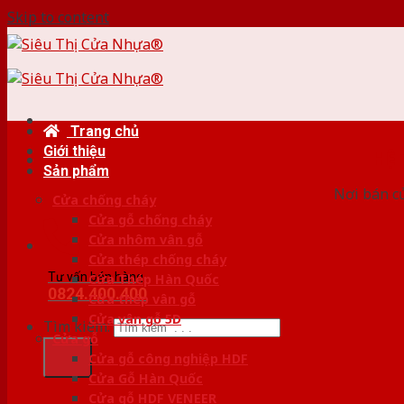
Skip to content
Trang chủ
Giới thiệu
HỆ
Sản phẩm
Nơi bán c
Cửa chống cháy
Cửa gỗ chống cháy
Cửa nhôm vân gỗ
Cửa thép chống cháy
Tư vấn bán hàng
Cửa Thép Hàn Quốc
0824.400.400
Cửa thép vân gỗ
Cửa vân gỗ 5D
Tìm kiếm:
Cửa gỗ
Cửa gỗ công nghiệp HDF
Cửa Gỗ Hàn Quốc
Cửa gỗ HDF VENEER