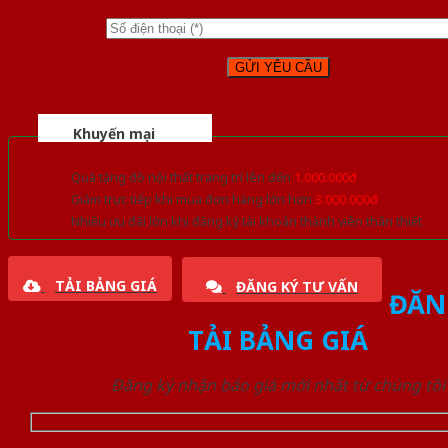
Khuyến mại
Quà tặng đồ nội thất trang trí lên đến
1.000.000đ
Giảm trực tiếp khi mua đơn hàng lớn hơn
3.000.000đ
Nhiều ưu đãi lớn khi đăng ký tài khoản thành viên thân thiết
TẢI BẢNG GIÁ
ĐĂNG KÝ TƯ VẤN
ĐĂN
TẢI BẢNG GIÁ
Đăng ký nhận báo giá mới nhất từ chúng tôi