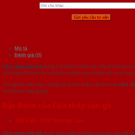
Mô tả
Đánh giá (0)
Cửa thép vân gỗ
đang trở thành một lựa chọn phổ biến tro
của thép đã tạo nên một sản phẩm vừa thẩm mỹ, vừa thực
Trong bài viết này, chúng ta sẽ tìm hiểu sâu hơn về
cửa th
công trình xây dựng.
Đặc Điểm của Cửa thép vân gỗ
Vật Liệu Chất Lượng Cao
Cửa thép vân gỗ
được sản xuất từ thép cao cấp, sau đó đư