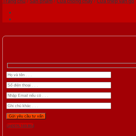
Trang chủ
/
Sản phẩm
/
Cửa chống cháy
/
Cửa thép vân gỗ
Gọi 0976.169.864