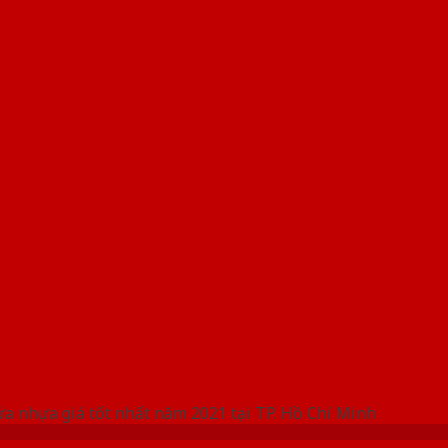
 THỐNG SHOWROOM SAIGONDOOR
ửa nhựa giá tốt nhất năm 2021 tại TP. Hồ Chí Minh