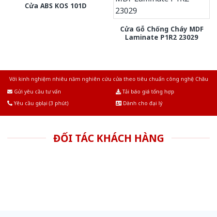
Cửa ABS KOS 101D
Cửa Gỗ Chống Cháy MDF
Laminate P1R2 23029
Với kinh nghiệm nhiêu năm nghiên cứu cửa theo tiêu chuẩn công nghệ Châu
Âu.Chúng tôi tự tin là nhà sản xuất & cung cấp hàng đầu tại Việt Nam!
Gửi yêu cầu tư vấn
Tải báo giá tổng hợp
Yêu cầu gọi lại (3 phút)
Dành cho đại lý
ĐỐI TÁC KHÁCH HÀNG