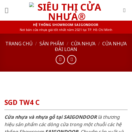
Skip
to
content
HỆ THỐNG SHOWROOM SAIGONDOOR
Nơi bán cửa nhựa giá tốt nhất năm 2021 tại TP. Hồ Chí Minh
TRANG CHỦ
/
SẢN PHẨM
/
CỬA NHỰA
/
CỬA NHỰA
ĐÀI LOAN
SGD TW4 C
Cửa nhựa và nhựa gỗ tại SAIGONDOOR
là thương
hiệu sản phẩm các dòng cửa trong một chuỗi các hệ
thống Showroom
SAIGONDOOR
. Chuyên sản xuất và