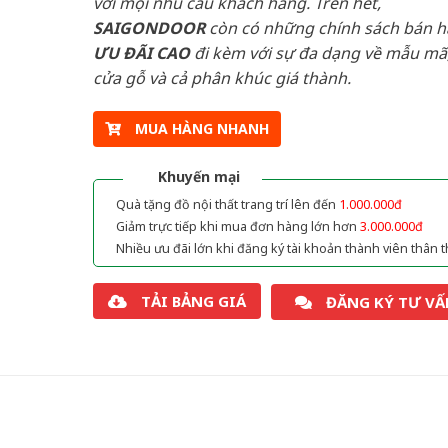
với mọi nhu cầu khách hàng. Trên hết,
SAIGONDOOR
còn có những chính sách bán 
ƯU ĐÃI
CAO
đi kèm với sự đa dạng về mẫu mã,
cửa gỗ và cả phân khúc giá thành.
MUA HÀNG NHANH
Khuyến mại
Quà tặng đồ nội thất trang trí lên đến
1.000.000đ
Giảm trực tiếp khi mua đơn hàng lớn hơn
3.000.000đ
Nhiều ưu đãi lớn khi đăng ký tài khoản thành viên thân t
TẢI BẢNG GIÁ
ĐĂNG KÝ TƯ VẤ