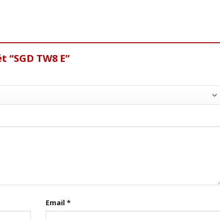
ét “SGD TW8 E”
Email
*