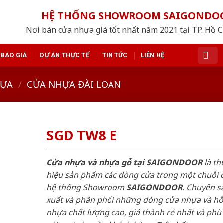
HỆ THỐNG SHOWROOM SAIGONDO
Nơi bán cửa nhựa giá tốt nhất năm 2021 tại TP. Hồ 
BÁO GIÁ
DỰ ÁN THỰC TẾ
TIN TỨC
LIÊN HỆ
HỰA
/
CỬA NHỰA ĐÀI LOAN
SGD TW8 E
Cửa nhựa và nhựa gỗ tại SAIGONDOOR
là t
hiệu sản phẩm các dòng cửa trong một chuỗi 
hệ thống Showroom
SAIGONDOOR
. Chuyên s
xuất và phân phối những dòng cửa nhựa và h
nhựa chất lượng cao, giá thành rẻ nhất và phù