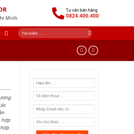
OR
Tư vấn bán hàng
0824.400.400
Chí Minh
Tìm
kiếm:
hương
các
ản
ỗ hợp
 hợp