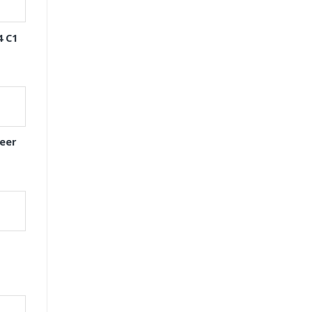
4 C1
eer