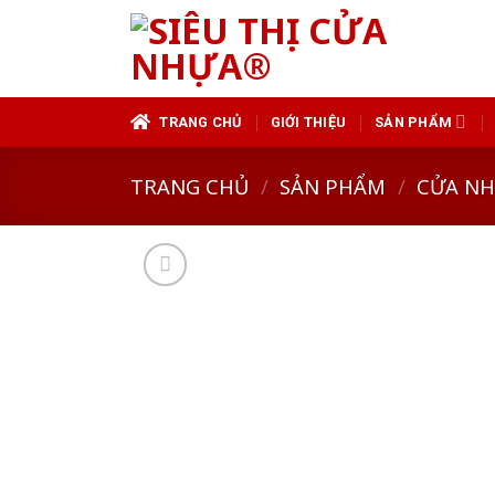
Skip
to
content
TRANG CHỦ
GIỚI THIỆU
SẢN PHẨM
TRANG CHỦ
/
SẢN PHẨM
/
CỬA N