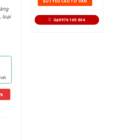
hàng
 loại
Gọi 0976.169.864
hiết
N