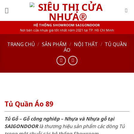
Skip
to
content
HỆ THỐNG SHOWROOM SAIGONDOOR
Nơi bán cửa nhựa giá tốt nhất năm 2021 tại TP. Hồ Chí Minh
TRANG CHỦ
/
SẢN PHẨM
/
NỘI THẤT
/
TỦ QUẦN
ÁO
Tủ Quần Áo 89
Tủ Gỗ – Gỗ công nghiêp – Nhựa và Nhựa gỗ tại
SAIGONDOOR
là thương hiệu sản phẩm các dòng Tủ
trong một chuỗi các hệ thống Showroom