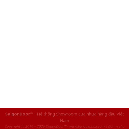
SaigonDoor™
- Hệ thống Showroom cửa nhựa hàng đầu Việt
Nam
Copyright ⓒ 2016 – 2026 SaigonDoor™ - www.bancuanhua.com | Đơn vị chủ