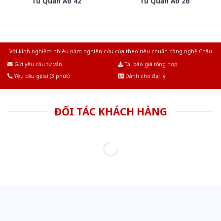
Tủ Quần Áo 42
Tủ Quần Áo 26
Với kinh nghiệm nhiêu năm nghiên cứu cửa theo tiêu chuẩn công nghệ Châu
Âu.Chúng tôi tự tin là nhà sản xuất & cung cấp hàng đầu tại Việt Nam!
Gửi yêu cầu tư vấn
Tải báo giá tổng hợp
Yêu cầu gọi lại (3 phút)
Dành cho đại lý
ĐỐI TÁC KHÁCH HÀNG