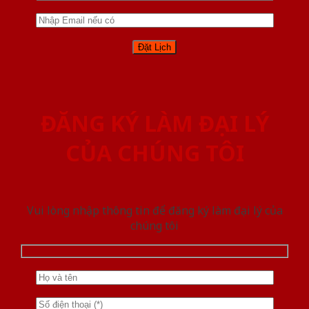
ĐĂNG KÝ LÀM ĐẠI LÝ
CỦA CHÚNG TÔI
Vui lòng nhập thông tin để đăng ký làm đại lý của
chúng tôi