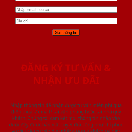
ĐĂNG KÝ TƯ VẤN &
NHẬN ƯU ĐÃI
Nhập thông tin để nhận được tư vấn miễn phí qua
điện thoại / email/ tại văn phòng hoặc tại nhà quý
khách. Chúng tôi cam kết mọi thông tin nhập vào
dưới đây được bảo mật tuyệt đối cũng như chỉ phục
vụ yêu cầu tư vấn duy nhất của quý khách tại đây.