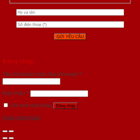
Đăng nhập
Tên tài khoản hoặc địa chỉ email
*
Mật khẩu
*
Ghi nhớ mật khẩu
Đăng nhập
Quên mật khẩu?