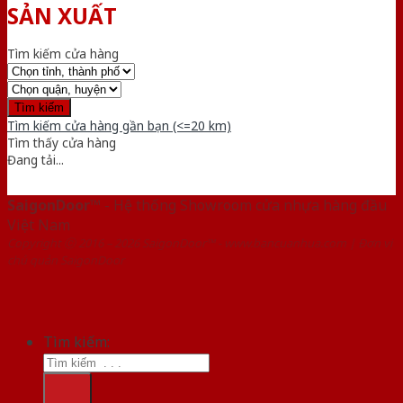
SẢN XUẤT
Tìm kiếm cửa hàng
Tìm kiếm cửa hàng gần bạn (<=20 km)
Tìm thấy
cửa hàng
Đang tải...
SaigonDoor™
- Hệ thống Showroom cửa nhựa hàng đầu
Việt Nam
Copyright ⓒ 2016 – 2026 SaigonDoor™ - www.bancuanhua.com | Đơn vị
chủ quản SaigonDoor
Tìm kiếm: