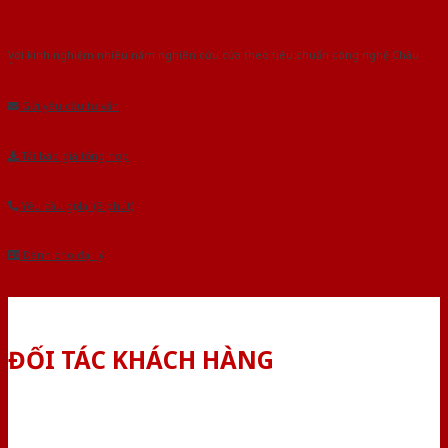
Với kinh nghiệm nhiêu năm nghiên cứu cửa theo tiêu chuẩn công nghệ Châu
Âu.Chúng tôi tự tin là nhà sản xuất & cung cấp hàng đầu tại Việt Nam!
Gửi yêu cầu tư vấn
Tải báo giá tổng hợp
Yêu cầu gọi lại (3 phút)
Dành cho đại lý
ĐỐI TÁC KHÁCH HÀNG