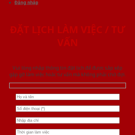
Đăng nhập
ĐẶT LỊCH LÀM VIỆC / TƯ
VẤN
Vui lòng nhập thông tin đặt lịch để được sắp xếp
gặp gỡ làm việc hoăc tư vấn mà không phải chờ đợi.