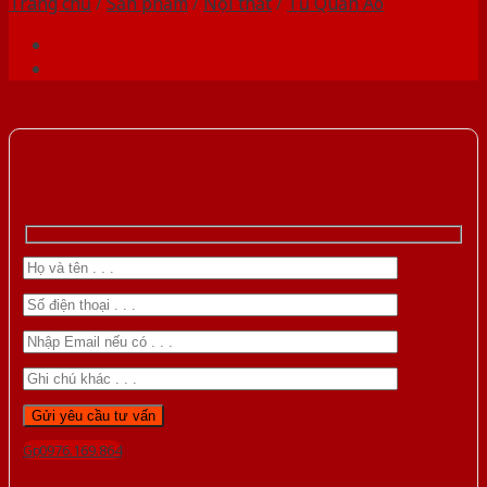
Trang chủ
/
Sản phẩm
/
Nội thất
/
Tủ Quần Áo
Gọi 0976.169.864