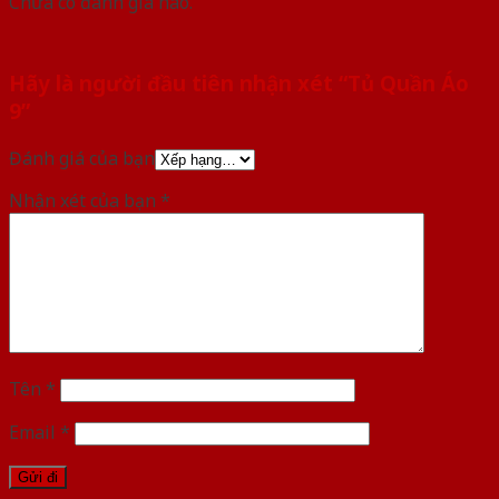
Chưa có đánh giá nào.
Hãy là người đầu tiên nhận xét “Tủ Quần Áo
9”
Đánh giá của bạn
Nhận xét của bạn
*
Tên
*
Email
*