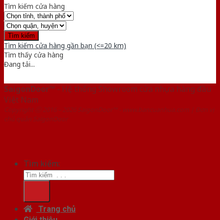
Tìm kiếm cửa hàng
Tìm kiếm cửa hàng gần bạn (<=20 km)
Tìm thấy
cửa hàng
Đang tải...
SaigonDoor™
- Hệ thống Showroom cửa nhựa hàng đầu
Việt Nam
Copyright ⓒ 2016 – 2026 SaigonDoor™ - www.bancuanhua.com | Đơn vị
chủ quản SaigonDoor
Tìm kiếm:
Trang chủ
Giới thiệu