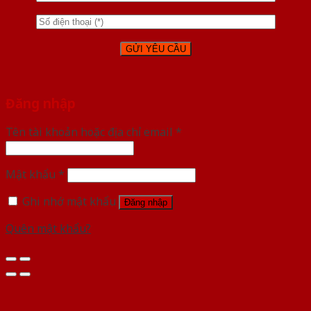
Đăng nhập
Tên tài khoản hoặc địa chỉ email
*
Mật khẩu
*
Ghi nhớ mật khẩu
Đăng nhập
Quên mật khẩu?