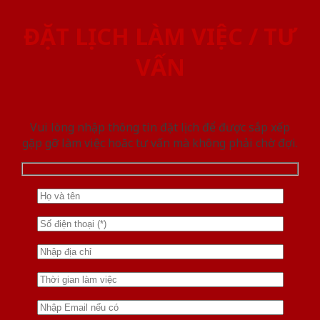
ĐẶT LỊCH LÀM VIỆC / TƯ
VẤN
Vui lòng nhập thông tin đặt lịch để được sắp xếp
gặp gỡ làm việc hoăc tư vấn mà không phải chờ đợi.