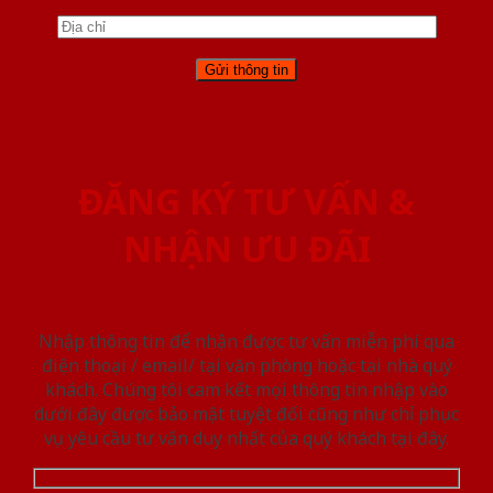
ĐĂNG KÝ TƯ VẤN &
NHẬN ƯU ĐÃI
Nhập thông tin để nhận được tư vấn miễn phí qua
điện thoại / email/ tại văn phòng hoặc tại nhà quý
khách. Chúng tôi cam kết mọi thông tin nhập vào
dưới đây được bảo mật tuyệt đối cũng như chỉ phục
vụ yêu cầu tư vấn duy nhất của quý khách tại đây.