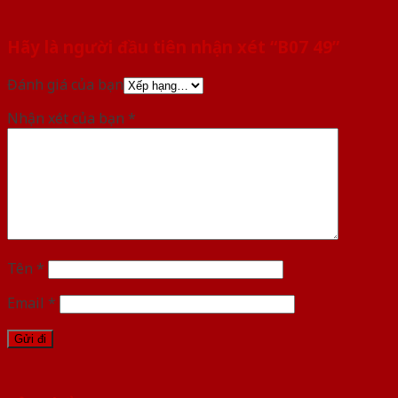
Hãy là người đầu tiên nhận xét “B07 49”
Đánh giá của bạn
Nhận xét của bạn
*
Tên
*
Email
*