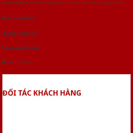
Với kinh nghiệm nhiêu năm nghiên cứu cửa theo tiêu chuẩn công nghệ Châu
Âu.Chúng tôi tự tin là nhà sản xuất & cung cấp hàng đầu tại Việt Nam!
Gửi yêu cầu tư vấn
Tải báo giá tổng hợp
Yêu cầu gọi lại (3 phút)
Dành cho đại lý
ĐỐI TÁC KHÁCH HÀNG