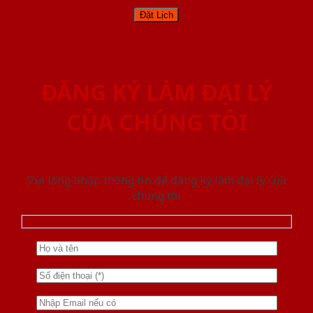
ĐĂNG KÝ LÀM ĐẠI LÝ
CỦA CHÚNG TÔI
Vui lòng nhập thông tin để đăng ký làm đại lý của
chúng tôi