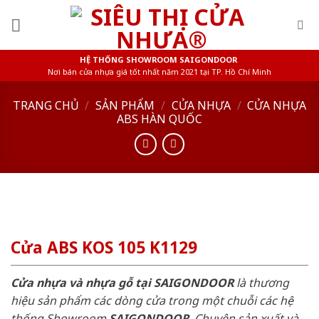
Skip
to
content
HỆ THỐNG SHOWROOM SAIGONDOOR
Nơi bán cửa nhựa giá tốt nhất năm 2021 tại TP. Hồ Chí Minh
TRANG CHỦ
/
SẢN PHẨM
/
CỬA NHỰA
/
CỬA NHỰA
ABS HÀN QUỐC
Cửa ABS KOS 105 K1129
Cửa nhựa và nhựa gỗ tại SAIGONDOOR
là thương
hiệu sản phẩm các dòng cửa trong một chuỗi các hệ
thống Showroom
SAIGONDOOR
. Chuyên sản xuất và