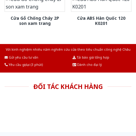
Cửa Gỗ Chống Cháy 2P
Cửa ABS Hàn Quốc 120
son xam trang
K0201
Với kinh nghiệm nhiêu năm nghiên cứu cửa theo tiêu chuẩn công nghệ Châu
Âu.Chúng tôi tự tin là nhà sản xuất & cung cấp hàng đầu tại Việt Nam!
Gửi yêu cầu tư vấn
Tải báo giá tổng hợp
Yêu cầu gọi lại (3 phút)
Dành cho đại lý
ĐỐI TÁC KHÁCH HÀNG