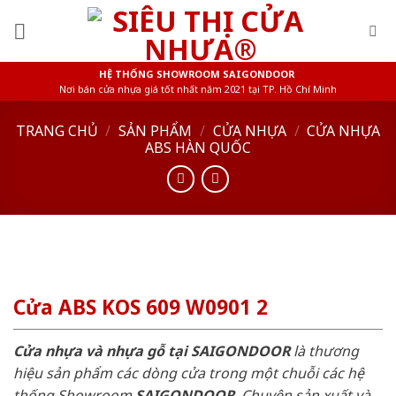
Skip
to
content
HỆ THỐNG SHOWROOM SAIGONDOOR
Nơi bán cửa nhựa giá tốt nhất năm 2021 tại TP. Hồ Chí Minh
TRANG CHỦ
/
SẢN PHẨM
/
CỬA NHỰA
/
CỬA NHỰA
ABS HÀN QUỐC
Cửa ABS KOS 609 W0901 2
Cửa nhựa và nhựa gỗ tại SAIGONDOOR
là thương
hiệu sản phẩm các dòng cửa trong một chuỗi các hệ
thống Showroom
SAIGONDOOR
. Chuyên sản xuất và