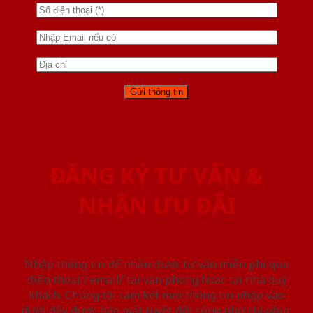
ĐĂNG KÝ TƯ VẤN &
NHẬN ƯU ĐÃI
Nhập thông tin để nhận được tư vấn miễn phí qua
điện thoại / email/ tại văn phòng hoặc tại nhà quý
khách. Chúng tôi cam kết mọi thông tin nhập vào
dưới đây được bảo mật tuyệt đối cũng như chỉ phục