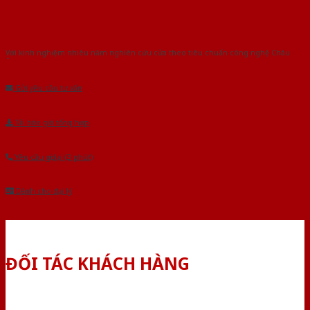
Với kinh nghiệm nhiêu năm nghiên cứu cửa theo tiêu chuẩn công nghệ Châu
Âu.Chúng tôi tự tin là nhà sản xuất & cung cấp hàng đầu tại Việt Nam!
Gửi yêu cầu tư vấn
Tải báo giá tổng hợp
Yêu cầu gọi lại (3 phút)
Dành cho đại lý
ĐỐI TÁC KHÁCH HÀNG