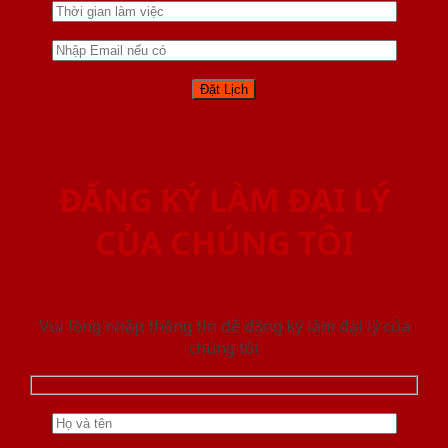
ĐĂNG KÝ LÀM ĐẠI LÝ
CỦA CHÚNG TÔI
Vui lòng nhập thông tin để đăng ký làm đại lý của
chúng tôi