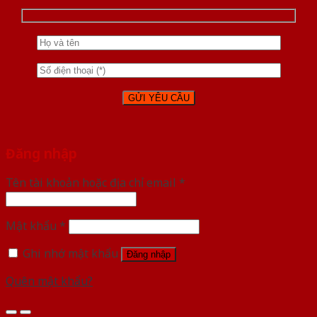
Đăng nhập
Tên tài khoản hoặc địa chỉ email
*
Mật khẩu
*
Ghi nhớ mật khẩu
Đăng nhập
Quên mật khẩu?