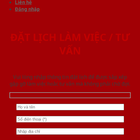
Liên hệ
Đăng nhập
ĐẶT LỊCH LÀM VIỆC / TƯ
VẤN
Vui lòng nhập thông tin đặt lịch để được sắp xếp
gặp gỡ làm việc hoăc tư vấn mà không phải chờ đợi.