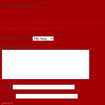
Chưa có đánh giá nào.
Hãy là người đầu tiên nhận xét “Cửa Gỗ Công
Nghiệp MDF Laminate P1R11”
Đánh giá của bạn
Nhận xét của bạn
*
Tên
*
Email
*