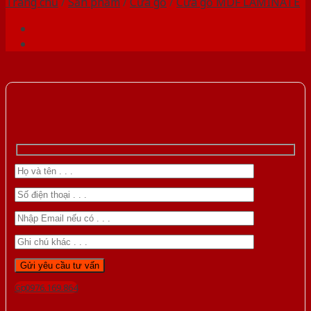
Trang chủ
/
Sản phẩm
/
Cửa gỗ
/
Cửa gỗ MDF LAMINATE
Gọi 0976.169.864