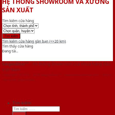
HỆ THỐNG SHOWROOM VÀ XƯỞNG
SẢN XUẤT
Tìm kiếm cửa hàng
Tìm kiếm cửa hàng gần bạn (<=20 km)
Tìm thấy
cửa hàng
Đang tải...
SaigonDoor™
- Hệ thống Showroom cửa nhựa hàng đầu
Việt Nam
Copyright ⓒ 2016 – 2026 SaigonDoor™ - www.bancuanhua.com | Đơn vị
chủ quản SaigonDoor
Tìm kiếm: