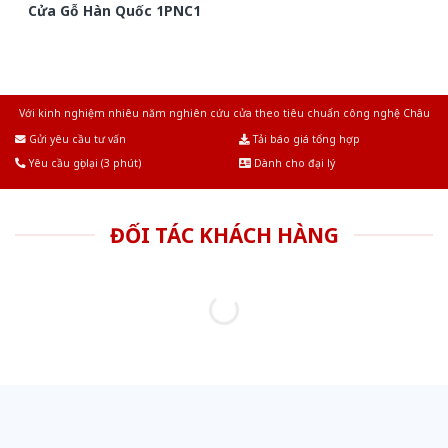
Cửa Gỗ Hàn Quốc 1PNC1
Với kinh nghiệm nhiêu năm nghiên cứu cửa theo tiêu chuẩn công nghệ Châu
Âu.Chúng tôi tự tin là nhà sản xuất & cung cấp hàng đầu tại Việt Nam!
Gửi yêu cầu tư vấn
Tải báo giá tổng hợp
Yêu cầu gọi lại (3 phút)
Dành cho đại lý
ĐỐI TÁC KHÁCH HÀNG