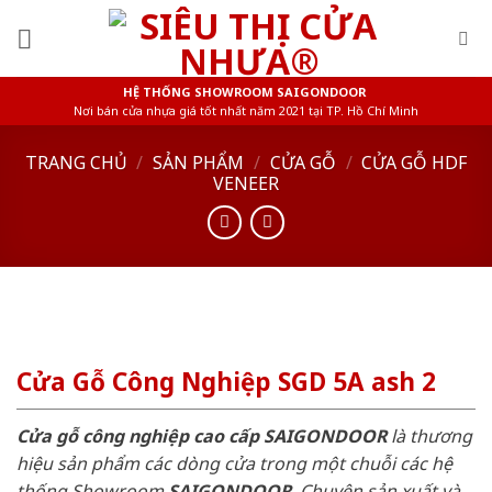
Skip
to
content
HỆ THỐNG SHOWROOM SAIGONDOOR
Nơi bán cửa nhựa giá tốt nhất năm 2021 tại TP. Hồ Chí Minh
TRANG CHỦ
/
SẢN PHẨM
/
CỬA GỖ
/
CỬA GỖ HDF
VENEER
Cửa Gỗ Công Nghiệp SGD 5A ash 2
Cửa gỗ công nghiệp cao cấp SAIGONDOOR
là thương
hiệu sản phẩm các dòng cửa trong một chuỗi các hệ
thống Showroom
SAIGONDOOR
. Chuyên sản xuất và