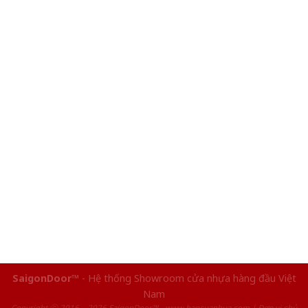
SaigonDoor™
- Hệ thống Showroom cửa nhựa hàng đầu Việt
Nam
Copyright ⓒ 2016 – 2026 SaigonDoor™ - www.bancuanhua.com | Đơn vị chủ