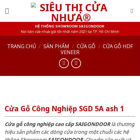
Skip
to
content
HỆ THỐNG SHOWROOM SAIGONDOOR
Nơi bán cửa nhựa giá tốt nhất năm 2021 tại TP. Hồ Chí Minh
TRANG CHỦ
/
SẢN PHẨM
/
CỬA GỖ
/
CỬA GỖ HDF
VENEER
Cửa Gỗ Công Nghiệp SGD 5A ash 1
Cửa gỗ công nghiệp cao cấp SAIGONDOOR
là thương
hiệu sản phẩm các dòng cửa trong một chuỗi các hệ
thống Showroom
SAIGONDOOR
. Chuyên sản xuất và