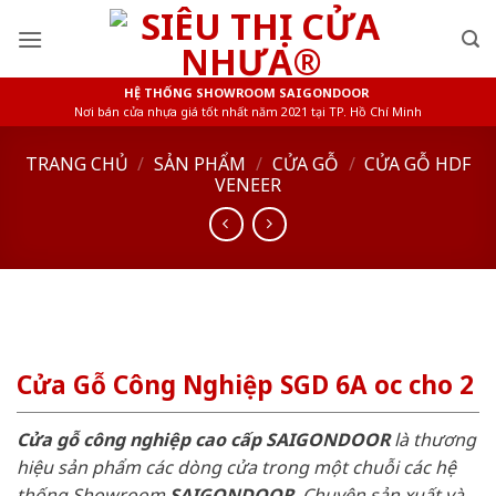
Skip
to
content
HỆ THỐNG SHOWROOM SAIGONDOOR
Nơi bán cửa nhựa giá tốt nhất năm 2021 tại TP. Hồ Chí Minh
TRANG CHỦ
/
SẢN PHẨM
/
CỬA GỖ
/
CỬA GỖ HDF
VENEER
Cửa Gỗ Công Nghiệp SGD 6A oc cho 2
Cửa gỗ công nghiệp cao cấp SAIGONDOOR
là thương
hiệu sản phẩm các dòng cửa trong một chuỗi các hệ
thống Showroom
SAIGONDOOR
. Chuyên sản xuất và