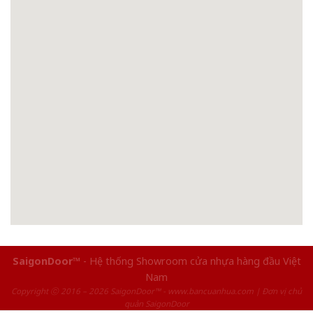
SaigonDoor™
- Hệ thống Showroom cửa nhựa hàng đầu Việt
Nam
Copyright ⓒ 2016 – 2026 SaigonDoor™ - www.bancuanhua.com | Đơn vị chủ
quản SaigonDoor