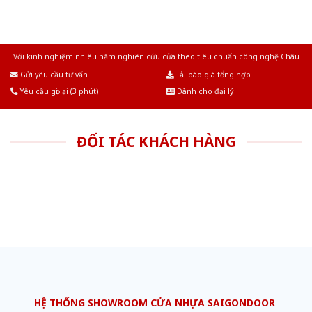
Với kinh nghiệm nhiêu năm nghiên cứu cửa theo tiêu chuẩn công nghệ Châu
Âu.Chúng tôi tự tin là nhà sản xuất & cung cấp hàng đầu tại Việt Nam!
Gửi yêu cầu tư vấn
Tải báo giá tổng hợp
Yêu cầu gọi lại (3 phút)
Dành cho đại lý
ĐỐI TÁC KHÁCH HÀNG
HỆ THỐNG SHOWROOM CỬA NHỰA SAIGONDOOR