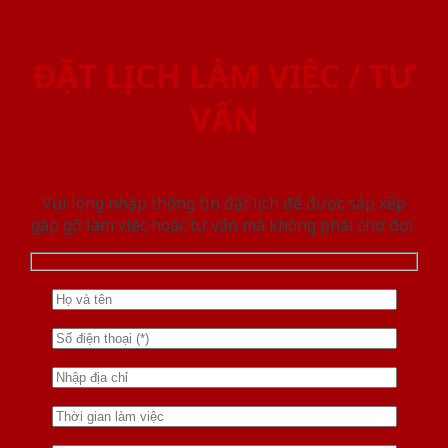
ĐẶT LỊCH LÀM VIỆC / TƯ
VẤN
Vui lòng nhập thông tin đặt lịch để được sắp xếp
gặp gỡ làm việc hoăc tư vấn mà không phải chờ đợi.