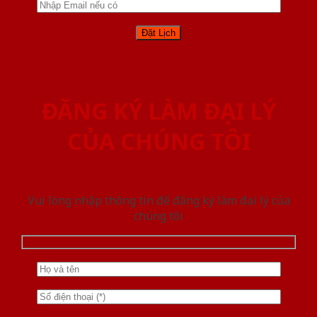
ĐĂNG KÝ LÀM ĐẠI LÝ
CỦA CHÚNG TÔI
Vui lòng nhập thông tin để đăng ký làm đại lý của
chúng tôi