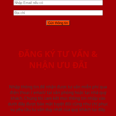
ĐĂNG KÝ TƯ VẤN &
NHẬN ƯU ĐÃI
Nhập thông tin để nhận được tư vấn miễn phí qua
điện thoại / email/ tại văn phòng hoặc tại nhà quý
khách. Chúng tôi cam kết mọi thông tin nhập vào
dưới đây được bảo mật tuyệt đối cũng như chỉ phục
vụ yêu cầu tư vấn duy nhất của quý khách tại đây.