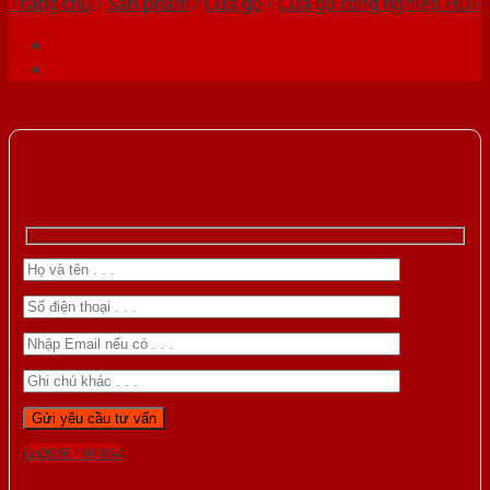
Trang chủ
/
Sản phẩm
/
Cửa gỗ
/
Cửa gỗ công nghiệp HDF
Gọi 0976.169.864