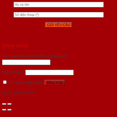
Đăng nhập
Tên tài khoản hoặc địa chỉ email
*
Mật khẩu
*
Ghi nhớ mật khẩu
Đăng nhập
Quên mật khẩu?