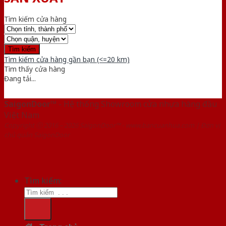
Tìm kiếm cửa hàng
Tìm kiếm cửa hàng gần bạn (<=20 km)
Tìm thấy
cửa hàng
Đang tải...
SaigonDoor™
- Hệ thống Showroom cửa nhựa hàng đầu
Việt Nam
Copyright ⓒ 2016 – 2026 SaigonDoor™ - www.bancuanhua.com | Đơn vị
chủ quản SaigonDoor
Tìm kiếm: