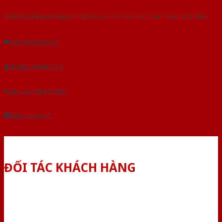
Với kinh nghiệm nhiêu năm nghiên cứu cửa theo tiêu chuẩn công nghệ Châu
Âu.Chúng tôi tự tin là nhà sản xuất & cung cấp hàng đầu tại Việt Nam!
Gửi yêu cầu tư vấn
Tải báo giá tổng hợp
Yêu cầu gọi lại (3 phút)
Dành cho đại lý
ĐỐI TÁC KHÁCH HÀNG