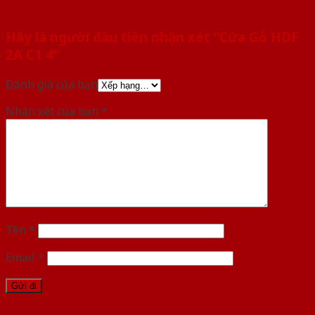
Hãy là người đầu tiên nhận xét “Cửa Gỗ HDF
2A C1 4”
Đánh giá của bạn
Nhận xét của bạn
*
Tên
*
Email
*