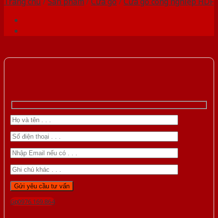
Trang chủ
/
Sản phẩm
/
Cửa gỗ
/
Cửa gỗ công nghiệp HDF
Gọi 0976.169.864