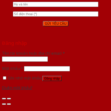
Đăng nhập
Tên tài khoản hoặc địa chỉ email
*
Mật khẩu
*
Ghi nhớ mật khẩu
Đăng nhập
Quên mật khẩu?