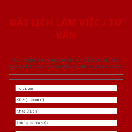
ĐẶT LỊCH LÀM VIỆC / TƯ
VẤN
Vui lòng nhập thông tin đặt lịch để được sắp xếp
gặp gỡ làm việc hoăc tư vấn mà không phải chờ đợi.