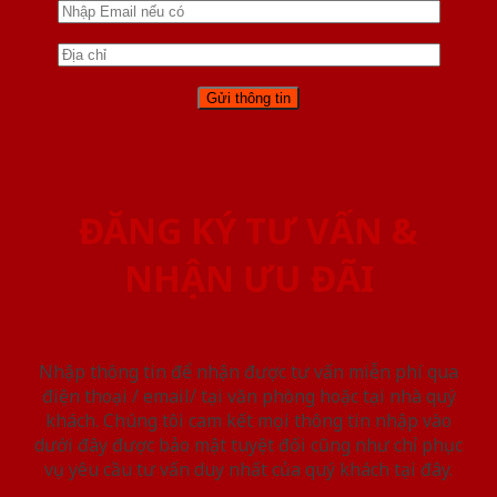
ĐĂNG KÝ TƯ VẤN &
NHẬN ƯU ĐÃI
Nhập thông tin để nhận được tư vấn miễn phí qua
điện thoại / email/ tại văn phòng hoặc tại nhà quý
khách. Chúng tôi cam kết mọi thông tin nhập vào
dưới đây được bảo mật tuyệt đối cũng như chỉ phục
vụ yêu cầu tư vấn duy nhất của quý khách tại đây.