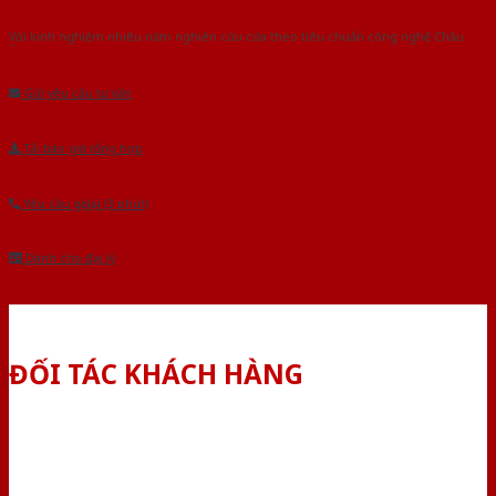
Với kinh nghiệm nhiêu năm nghiên cứu cửa theo tiêu chuẩn công nghệ Châu
Âu.Chúng tôi tự tin là nhà sản xuất & cung cấp hàng đầu tại Việt Nam!
Gửi yêu cầu tư vấn
Tải báo giá tổng hợp
Yêu cầu gọi lại (3 phút)
Dành cho đại lý
ĐỐI TÁC KHÁCH HÀNG