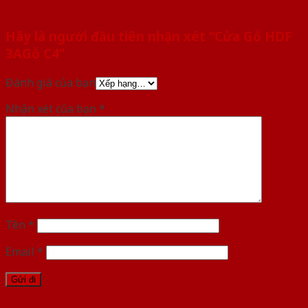
Hãy là người đầu tiên nhận xét “Cửa Gỗ HDF
3AGỗ C4”
Đánh giá của bạn
Nhận xét của bạn
*
Tên
*
Email
*