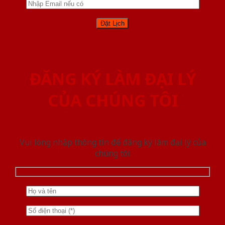
ĐĂNG KÝ LÀM ĐẠI LÝ
CỦA CHÚNG TÔI
Vui lòng nhập thông tin để đăng ký làm đại lý của
chúng tôi