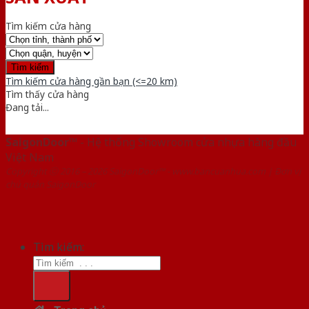
Tìm kiếm cửa hàng
Tìm kiếm cửa hàng gần bạn (<=20 km)
Tìm thấy
cửa hàng
Đang tải...
SaigonDoor™
- Hệ thống Showroom cửa nhựa hàng đầu
Việt Nam
Copyright ⓒ 2016 – 2026 SaigonDoor™ - www.bancuanhua.com | Đơn vị
chủ quản SaigonDoor
Tìm kiếm: