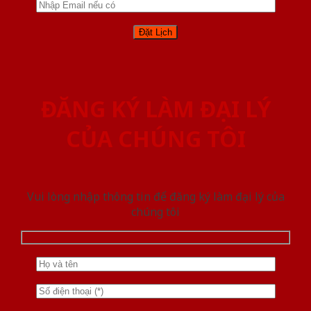
ĐĂNG KÝ LÀM ĐẠI LÝ
CỦA CHÚNG TÔI
Vui lòng nhập thông tin để đăng ký làm đại lý của
chúng tôi