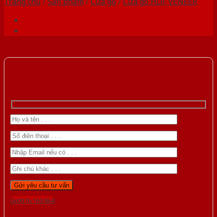
Trang chủ
/
Sản phẩm
/
Cửa gỗ
/
Cửa gỗ HDF VENEER
Gọi 0976.169.864