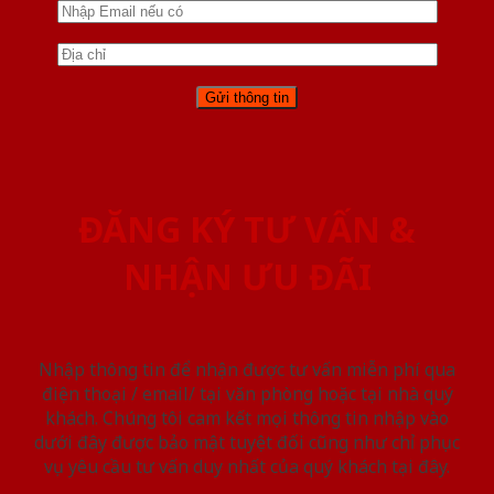
ĐĂNG KÝ TƯ VẤN &
NHẬN ƯU ĐÃI
Nhập thông tin để nhận được tư vấn miễn phí qua
điện thoại / email/ tại văn phòng hoặc tại nhà quý
khách. Chúng tôi cam kết mọi thông tin nhập vào
dưới đây được bảo mật tuyệt đối cũng như chỉ phục
vụ yêu cầu tư vấn duy nhất của quý khách tại đây.