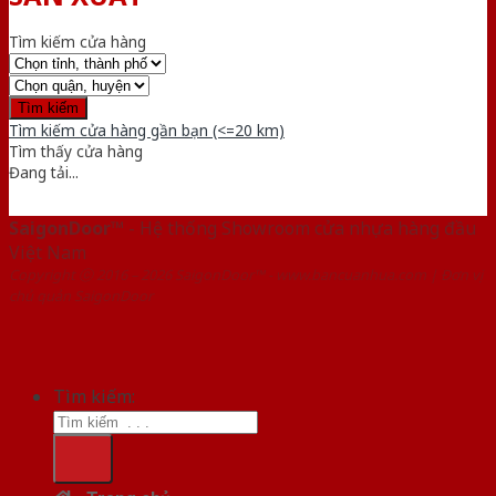
Tìm kiếm cửa hàng
Tìm kiếm cửa hàng gần bạn (<=20 km)
Tìm thấy
cửa hàng
Đang tải...
SaigonDoor™
- Hệ thống Showroom cửa nhựa hàng đầu
Việt Nam
Copyright ⓒ 2016 – 2026 SaigonDoor™ - www.bancuanhua.com | Đơn vị
chủ quản SaigonDoor
Tìm kiếm: