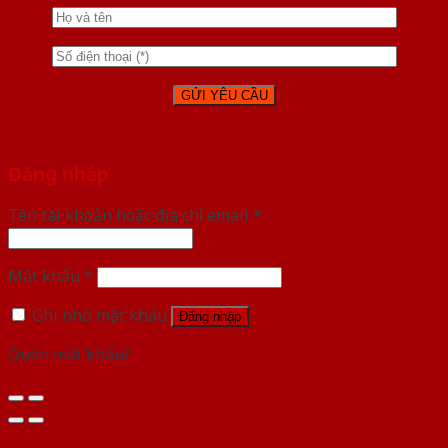
Đăng nhập
Tên tài khoản hoặc địa chỉ email
*
Mật khẩu
*
Ghi nhớ mật khẩu
Đăng nhập
Quên mật khẩu?