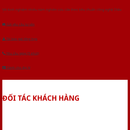
Với kinh nghiệm nhiêu năm nghiên cứu cửa theo tiêu chuẩn công nghệ Châu
Âu.Chúng tôi tự tin là nhà sản xuất & cung cấp hàng đầu tại Việt Nam!
Gửi yêu cầu tư vấn
Tải báo giá tổng hợp
Yêu cầu gọi lại (3 phút)
Dành cho đại lý
ĐỐI TÁC KHÁCH HÀNG