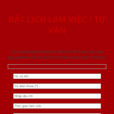
ĐẶT LỊCH LÀM VIỆC / TƯ
VẤN
Vui lòng nhập thông tin đặt lịch để được sắp xếp
gặp gỡ làm việc hoăc tư vấn mà không phải chờ đợi.