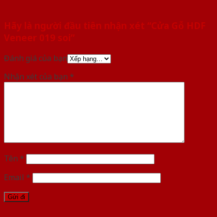
Hãy là người đầu tiên nhận xét “Cửa Gỗ HDF
Veneer 019 soi”
Đánh giá của bạn
Nhận xét của bạn
*
Tên
*
Email
*