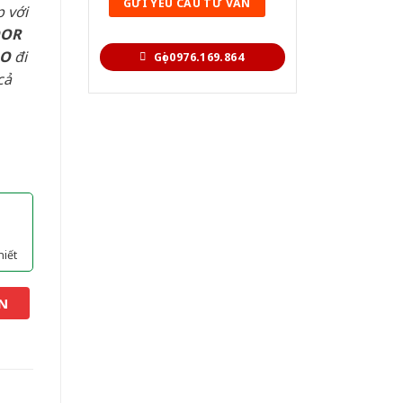
 với
OOR
AO
đi
Gọi 0976.169.864
cả
hiết
N