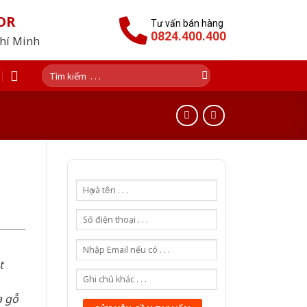
OR
Tư vấn bán hàng
0824.400.400
Chí Minh
Tìm
kiếm:
t
a gỗ