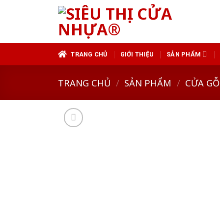
Skip
to
content
TRANG CHỦ
GIỚI THIỆU
SẢN PHẨM
TRANG CHỦ
/
SẢN PHẨM
/
CỬA GỖ