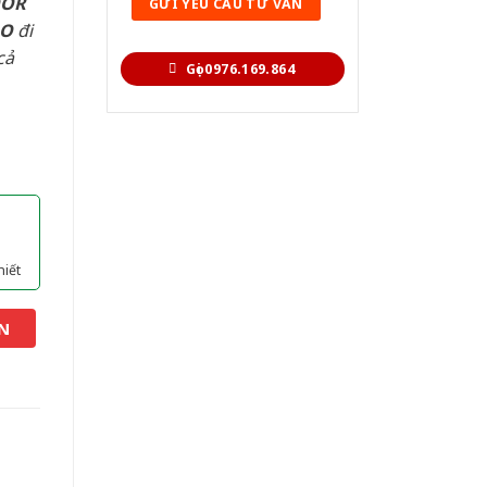
OOR
AO
đi
cả
Gọi 0976.169.864
hiết
N