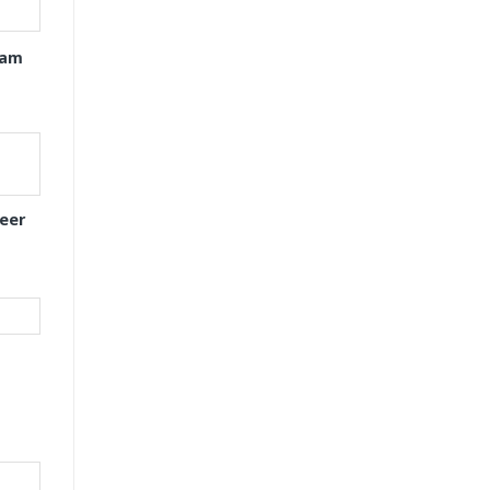
xam
eer