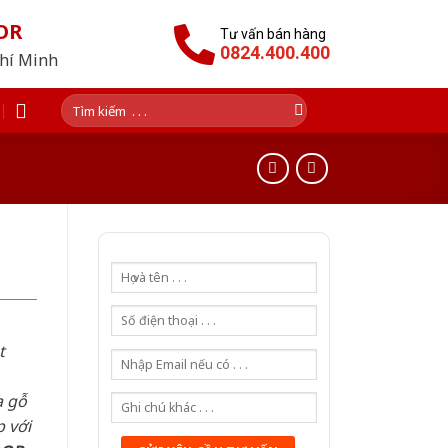
OR
Tư vấn bán hàng
0824.400.400
Chí Minh
Tìm
kiếm:
t
a gỗ
 với