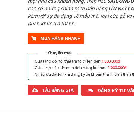
mọi nhu cầu khách hàng. Trên hết,
SAIGOND
còn có những chính sách bán hàng
ƯU ĐÃI
C
kèm với sự đa dạng về mẫu mã, loại cửa gỗ và 
phân khúc giá thành.
MUA HÀNG NHANH
Khuyến mại
Quà tặng đồ nội thất trang trí lên đến
1.000.000đ
Giảm trực tiếp khi mua đơn hàng lớn hơn
3.000.000đ
Nhiều ưu đãi lớn khi đăng ký tài khoản thành viên thân t
TẢI BẢNG GIÁ
ĐĂNG KÝ TƯ VẤ