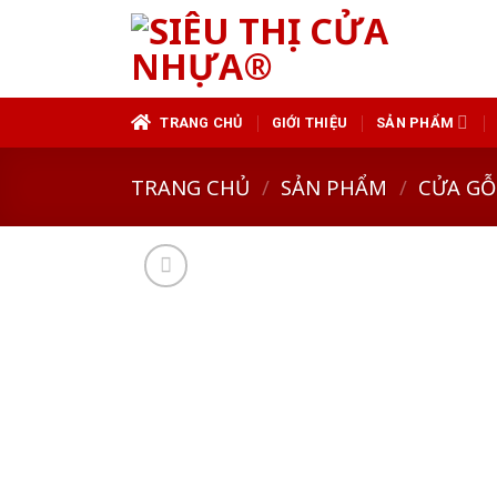
Skip
to
content
TRANG CHỦ
GIỚI THIỆU
SẢN PHẨM
TRANG CHỦ
/
SẢN PHẨM
/
CỬA GỖ