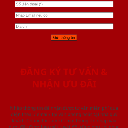
ĐĂNG KÝ TƯ VẤN &
NHẬN ƯU ĐÃI
Nhập thông tin để nhận được tư vấn miễn phí qua
điện thoại / email/ tại văn phòng hoặc tại nhà quý
khách. Chúng tôi cam kết mọi thông tin nhập vào
dưới đây được bảo mật tuyệt đối cũng như chỉ phục