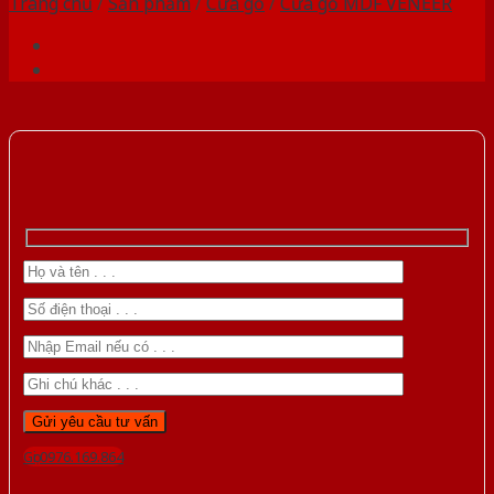
Trang chủ
/
Sản phẩm
/
Cửa gỗ
/
Cửa gỗ MDF VENEER
Gọi 0976.169.864