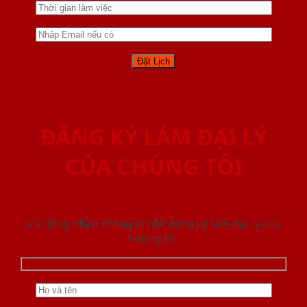
ĐĂNG KÝ LÀM ĐẠI LÝ
CỦA CHÚNG TÔI
Vui lòng nhập thông tin để đăng ký làm đại lý của
chúng tôi