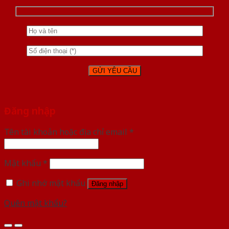
Đăng nhập
Tên tài khoản hoặc địa chỉ email
*
Mật khẩu
*
Ghi nhớ mật khẩu
Đăng nhập
Quên mật khẩu?