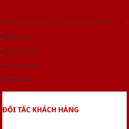
Với kinh nghiệm nhiêu năm nghiên cứu cửa theo tiêu chuẩn công nghệ Châu
Âu.Chúng tôi tự tin là nhà sản xuất & cung cấp hàng đầu tại Việt Nam!
Gửi yêu cầu tư vấn
Tải báo giá tổng hợp
Yêu cầu gọi lại (3 phút)
Dành cho đại lý
ĐỐI TÁC KHÁCH HÀNG