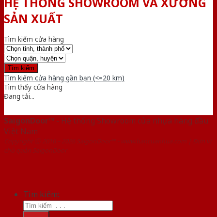
HỆ THỐNG SHOWROOM VÀ XƯỞNG
SẢN XUẤT
Tìm kiếm cửa hàng
Tìm kiếm cửa hàng gần bạn (<=20 km)
Tìm thấy
cửa hàng
Đang tải...
SaigonDoor™
- Hệ thống Showroom cửa nhựa hàng đầu
Việt Nam
Copyright ⓒ 2016 – 2026 SaigonDoor™ - www.bancuanhua.com | Đơn vị
chủ quản SaigonDoor
Tìm kiếm: