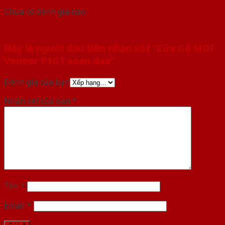
Chưa có đánh giá nào.
Hãy là người đầu tiên nhận xét “Cửa Gỗ MDF
Veneer P1G1 xoan dao”
Đánh giá của bạn
Nhận xét của bạn
*
Tên
*
Email
*