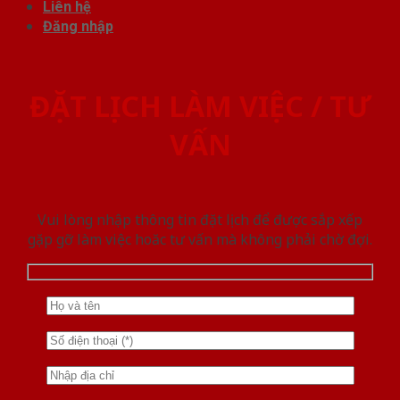
Liên hệ
Đăng nhập
ĐẶT LỊCH LÀM VIỆC / TƯ
VẤN
Vui lòng nhập thông tin đặt lịch để được sắp xếp
gặp gỡ làm việc hoăc tư vấn mà không phải chờ đợi.