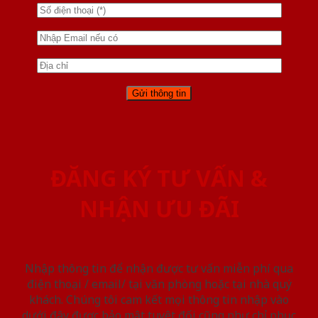
ĐĂNG KÝ TƯ VẤN &
NHẬN ƯU ĐÃI
Nhập thông tin để nhận được tư vấn miễn phí qua
điện thoại / email/ tại văn phòng hoặc tại nhà quý
khách. Chúng tôi cam kết mọi thông tin nhập vào
dưới đây được bảo mật tuyệt đối cũng như chỉ phục