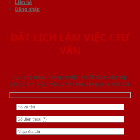
Liên hệ
Đăng nhập
ĐẶT LỊCH LÀM VIỆC / TƯ
VẤN
Vui lòng nhập thông tin đặt lịch để được sắp xếp
gặp gỡ làm việc hoăc tư vấn mà không phải chờ đợi.