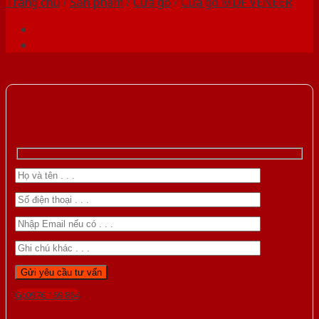
Trang chủ
/
Sản phẩm
/
Cửa gỗ
/
Cửa gỗ MDF VENEER
Gọi 0976.169.864