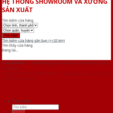
HỆ THỐNG SHOWROOM VÀ XƯỞNG
SẢN XUẤT
Tìm kiếm cửa hàng
Tìm kiếm cửa hàng gần bạn (<=20 km)
Tìm thấy
cửa hàng
Đang tải...
SaigonDoor™
- Hệ thống Showroom cửa nhựa hàng đầu
Việt Nam
Copyright ⓒ 2016 – 2026 SaigonDoor™ - www.bancuanhua.com | Đơn vị
chủ quản SaigonDoor
Tìm kiếm: