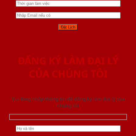
ĐĂNG KÝ LÀM ĐẠI LÝ
CỦA CHÚNG TÔI
Vui lòng nhập thông tin để đăng ký làm đại lý của
chúng tôi