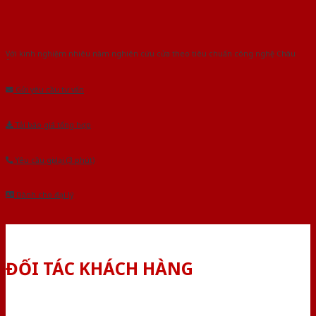
Với kinh nghiệm nhiêu năm nghiên cứu cửa theo tiêu chuẩn công nghệ Châu
Âu.Chúng tôi tự tin là nhà sản xuất & cung cấp hàng đầu tại Việt Nam!
Gửi yêu cầu tư vấn
Tải báo giá tổng hợp
Yêu cầu gọi lại (3 phút)
Dành cho đại lý
ĐỐI TÁC KHÁCH HÀNG