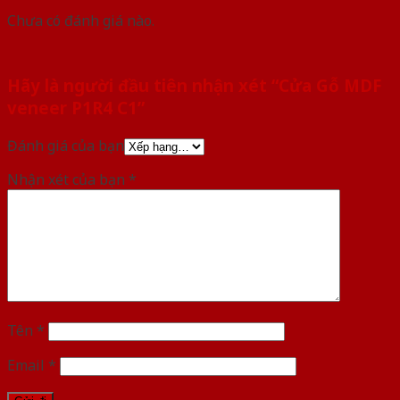
Chưa có đánh giá nào.
Hãy là người đầu tiên nhận xét “Cửa Gỗ MDF
veneer P1R4 C1”
Đánh giá của bạn
Nhận xét của bạn
*
Tên
*
Email
*