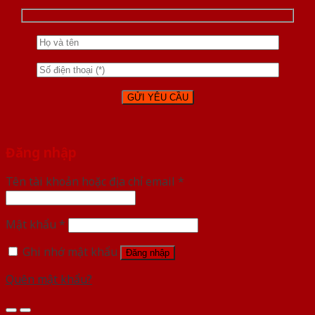
Đăng nhập
Tên tài khoản hoặc địa chỉ email
*
Mật khẩu
*
Ghi nhớ mật khẩu
Đăng nhập
Quên mật khẩu?