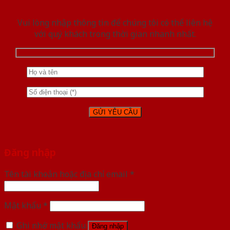
Vui lòng nhập thông tin để chúng tôi có thể liên hệ
với quý khách trong thời gian nhanh nhất.
Đăng nhập
Tên tài khoản hoặc địa chỉ email
*
Mật khẩu
*
Ghi nhớ mật khẩu
Đăng nhập