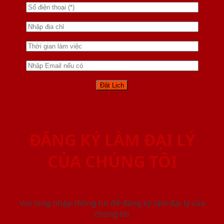
ĐĂNG KÝ LÀM ĐẠI LÝ
CỦA CHÚNG TÔI
Vui lòng nhập thông tin để đăng ký làm đại lý của
chúng tôi