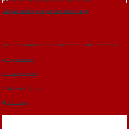
Cửa Gỗ Chống Cháy 2P son xam trang
Với kinh nghiệm nhiêu năm nghiên cứu cửa theo tiêu chuẩn công nghệ Châu
Âu.Chúng tôi tự tin là nhà sản xuất & cung cấp hàng đầu tại Việt Nam!
Gửi yêu cầu tư vấn
Tải báo giá tổng hợp
Yêu cầu gọi lại (3 phút)
Dành cho đại lý