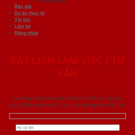
Báo giá
Dự án thực tế
Tin tức
Liên hệ
Đăng nhập
ĐẶT LỊCH LÀM VIỆC / TƯ
VẤN
Vui lòng nhập thông tin đặt lịch để được sắp xếp
gặp gỡ làm việc hoăc tư vấn mà không phải chờ đợi.