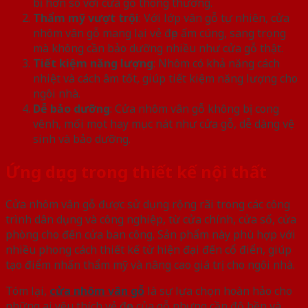
bỉ hơn so với cửa gỗ thông thường.
Thẩm mỹ vượt trội
: Với lớp vân gỗ tự nhiên, cửa
nhôm vân gỗ mang lại vẻ đẹp ấm cúng, sang trọng
mà không cần bảo dưỡng nhiều như cửa gỗ thật.
Tiết kiệm năng lượng
: Nhôm có khả năng cách
nhiệt và cách âm tốt, giúp tiết kiệm năng lượng cho
ngôi nhà.
Dễ bảo dưỡng
: Cửa nhôm vân gỗ không bị cong
vênh, mối mọt hay mục nát như cửa gỗ, dễ dàng vệ
sinh và bảo dưỡng.
Ứng dụng trong thiết kế nội thất
Cửa nhôm vân gỗ được sử dụng rộng rãi trong các công
trình dân dụng và công nghiệp, từ cửa chính, cửa sổ, cửa
phòng cho đến cửa ban công. Sản phẩm này phù hợp với
nhiều phong cách thiết kế từ hiện đại đến cổ điển, giúp
tạo điểm nhấn thẩm mỹ và nâng cao giá trị cho ngôi nhà.
Tóm lại,
cửa nhôm vân gỗ
là sự lựa chọn hoàn hảo cho
những ai yêu thích vẻ đẹp của gỗ nhưng cần độ bền và