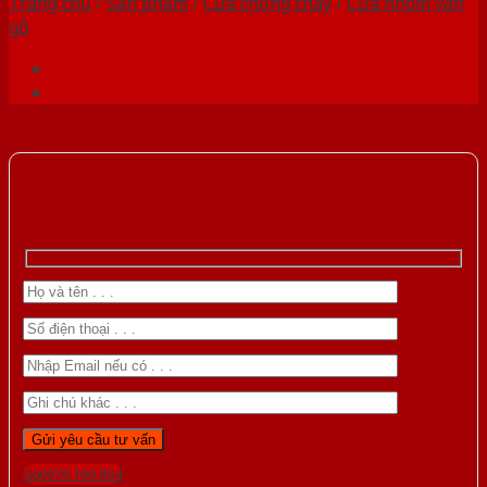
Trang chủ
/
Sản phẩm
/
Cửa chống cháy
/
Cửa nhôm vân
gỗ
Gọi 0976.169.864