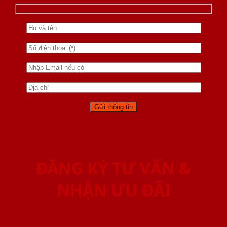
ĐĂNG KÝ TƯ VẤN &
NHẬN ƯU ĐÃI