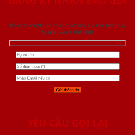
ĐĂNG KÝ NHẬN BÁO GIÁ
Nhập thông tin để nhận được báo giá mới nhât đầy
đủ nhất và chi tiết nhất.
YÊU CẦU GỌI LẠI