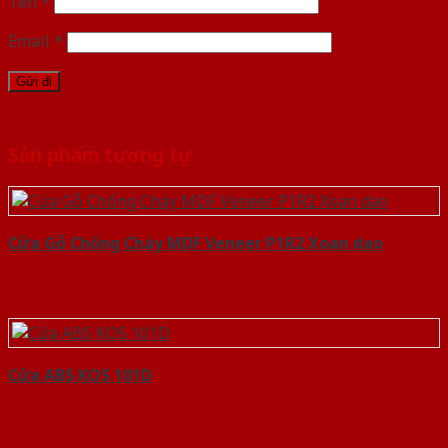
Tên
*
Email
*
Sản phẩm tương tự
Cửa Gỗ Chống Cháy MDF Veneer P1R2 Xoan dao
Cửa ABS KOS 101D