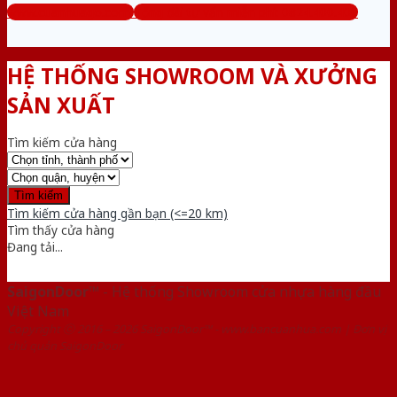
www.cuanhuago.com
Tổng đài tư vấn miễn phí: 0824.400.400
HỆ THỐNG SHOWROOM VÀ XƯỞNG
SẢN XUẤT
Tìm kiếm cửa hàng
Tìm kiếm cửa hàng gần bạn (<=20 km)
Tìm thấy
cửa hàng
Đang tải...
SaigonDoor™
- Hệ thống Showroom cửa nhựa hàng đầu
Việt Nam
Copyright ⓒ 2016 – 2026 SaigonDoor™ - www.bancuanhua.com | Đơn vị
chủ quản SaigonDoor