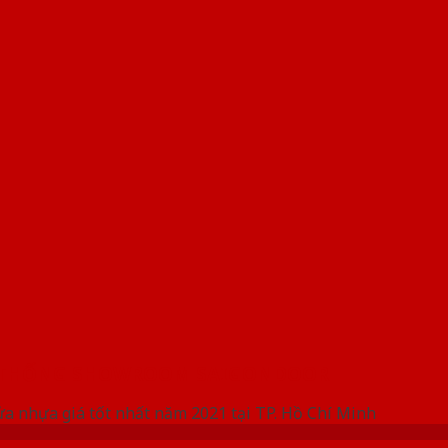
 THỐNG SHOWROOM SAIGONDOOR
ửa nhựa giá tốt nhất năm 2021 tại TP. Hồ Chí Minh