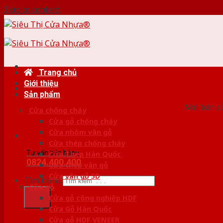
Skip to content
Trang chủ
Giới thiệu
HỆ
Sản phẩm
Nơi bán c
Cửa chống cháy
Cửa gỗ chống cháy
Cửa nhôm vân gỗ
Cửa thép chống cháy
Tư vấn bán hàng
Cửa Thép Hàn Quốc
0824.400.400
Cửa thép vân gỗ
Cửa vân gỗ 5D
Tìm kiếm:
Cửa gỗ
Cửa gỗ công nghiệp HDF
Cửa Gỗ Hàn Quốc
Cửa gỗ HDF VENEER