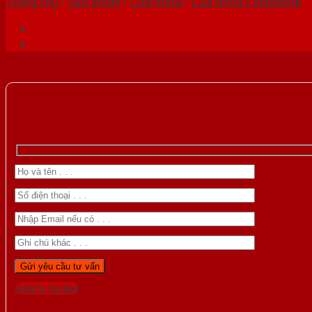
Trang chủ
/
Sản phẩm
/
Cửa nhựa
/
Cửa nhựa Composite
Gọi 0976.169.864