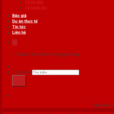
Tủ Kệ Bếp
Tủ Quần Áo
Báo giá
Dự án thực tế
Tin tức
Liên hệ
Chưa có sản phẩm trong giỏ hàng.
Tìm kiếm:
HỆ
Nơi bán c