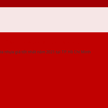
 THỐNG SHOWROOM SAIGONDOOR
ửa nhựa giá tốt nhất năm 2021 tại TP. Hồ Chí Minh