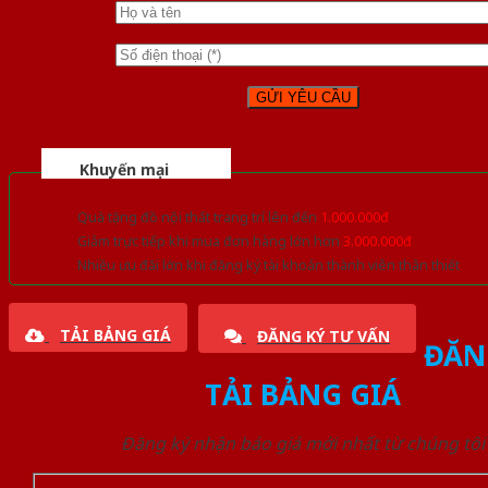
Khuyến mại
Quà tặng đồ nội thất trang trí lên đến
1.000.000đ
Giảm trực tiếp khi mua đơn hàng lớn hơn
3.000.000đ
Nhiều ưu đãi lớn khi đăng ký tài khoản thành viên thân thiết
TẢI BẢNG GIÁ
ĐĂNG KÝ TƯ VẤN
ĐĂN
TẢI BẢNG GIÁ
Đăng ký nhận báo giá mới nhất từ chúng tôi