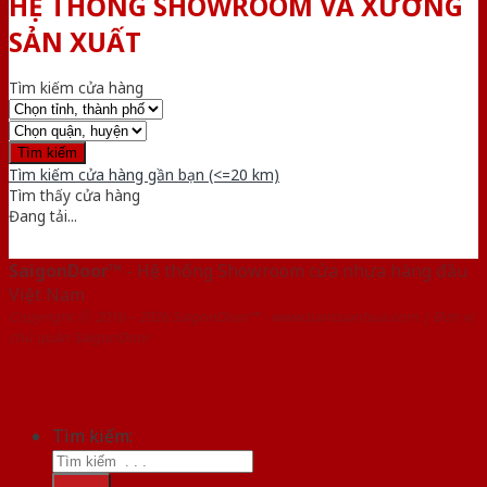
HỆ THỐNG SHOWROOM VÀ XƯỞNG
SẢN XUẤT
Tìm kiếm cửa hàng
Tìm kiếm cửa hàng gần bạn (<=20 km)
Tìm thấy
cửa hàng
Đang tải...
SaigonDoor™
- Hệ thống Showroom cửa nhựa hàng đầu
Việt Nam
Copyright ⓒ 2016 – 2026 SaigonDoor™ - www.bancuanhua.com | Đơn vị
chủ quản SaigonDoor
Tìm kiếm: