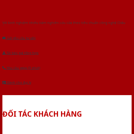
Với kinh nghiệm nhiêu năm nghiên cứu cửa theo tiêu chuẩn công nghệ Châu
Âu.Chúng tôi tự tin là nhà sản xuất & cung cấp hàng đầu tại Việt Nam!
Gửi yêu cầu tư vấn
Tải báo giá tổng hợp
Yêu cầu gọi lại (3 phút)
Dành cho đại lý
ĐỐI TÁC KHÁCH HÀNG