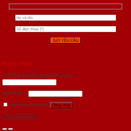
Đăng nhập
Tên tài khoản hoặc địa chỉ email
*
Mật khẩu
*
Ghi nhớ mật khẩu
Đăng nhập
Quên mật khẩu?