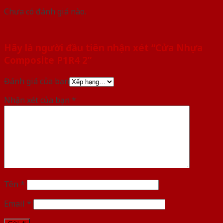
Chưa có đánh giá nào.
Hãy là người đầu tiên nhận xét “Cửa Nhựa
Composite P1R4 2”
Đánh giá của bạn
Nhận xét của bạn
*
Tên
*
Email
*