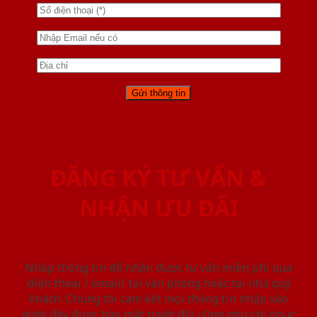
ĐĂNG KÝ TƯ VẤN &
NHẬN ƯU ĐÃI
Nhập thông tin để nhận được tư vấn miễn phí qua
điện thoại / email/ tại văn phòng hoặc tại nhà quý
khách. Chúng tôi cam kết mọi thông tin nhập vào
dưới đây được bảo mật tuyệt đối cũng như chỉ phục