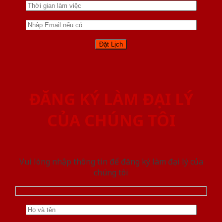
ĐĂNG KÝ LÀM ĐẠI LÝ
CỦA CHÚNG TÔI
Vui lòng nhập thông tin để đăng ký làm đại lý của
chúng tôi