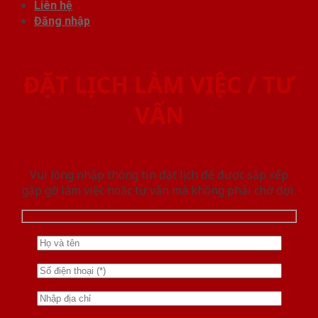
Liên hệ
Đăng nhập
ĐẶT LỊCH LÀM VIỆC / TƯ
VẤN
Vui lòng nhập thông tin đặt lịch để được sắp xếp
gặp gỡ làm việc hoăc tư vấn mà không phải chờ đợi.