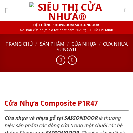
Skip
to
content
HỆ THỐNG SHOWROOM SAIGONDOOR
Nơi bán cửa nhựa giá tốt nhất năm 2021 tại TP. Hồ Chí Minh
TRANG CHỦ
/
SẢN PHẨM
/
CỬA NHỰA
/
CỬA NHỰA
SUNGYU
Cửa Nhựa Composite P1R47
Cửa nhựa và nhựa gỗ tại SAIGONDOOR
là thương
hiệu sản phẩm các dòng cửa trong một chuỗi các hệ
thống Showroom
SAIGONDOOR
. Chuyên sản xuất và