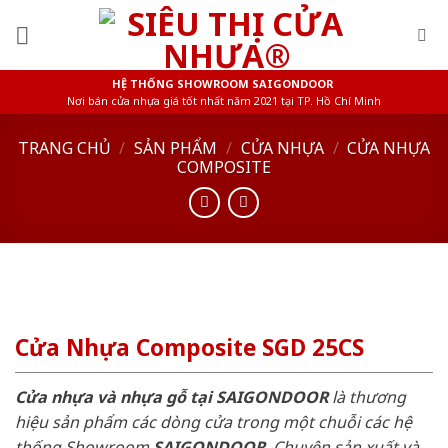
Skip
to
content
HỆ THỐNG SHOWROOM SAIGONDOOR
Nơi bán cửa nhựa giá tốt nhất năm 2021 tại TP. Hồ Chí Minh
TRANG CHỦ
/
SẢN PHẨM
/
CỬA NHỰA
/
CỬA NHỰA
COMPOSITE
Cửa Nhựa Composite SGD 25CS
Cửa nhựa và nhựa gỗ tại SAIGONDOOR
là thương
hiệu sản phẩm các dòng cửa trong một chuỗi các hệ
thống Showroom
SAIGONDOOR
. Chuyên sản xuất và