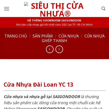
Skip
to
content
HỆ THỐNG SHOWROOM SAIGONDOOR
Nơi bán cửa nhựa giá tốt nhất năm 2021 tại TP. Hồ Chí Minh
TRANG CHỦ
/
SẢN PHẨM
/
CỬA NHỰA
/
CỬA NHỰA
GHÉP THANH
Cửa Nhựa Đài Loan YC 13
Cửa nhựa và nhựa gỗ tại SAIGONDOOR
là thương
hiệu sản phẩm các dòng cửa trong một chuỗi các hệ
thống Showroom
SAIGONDOOR
. Chuyên sản xuất và