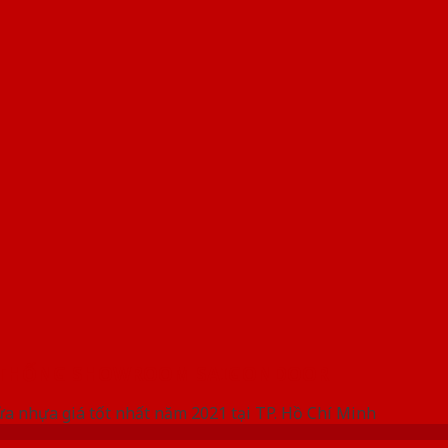
 THỐNG SHOWROOM SAIGONDOOR
ửa nhựa giá tốt nhất năm 2021 tại TP. Hồ Chí Minh