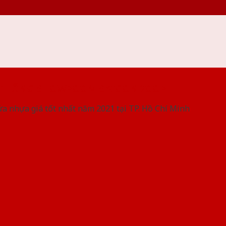
 THỐNG SHOWROOM SAIGONDOOR
ửa nhựa giá tốt nhất năm 2021 tại TP. Hồ Chí Minh