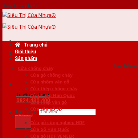
Skip to content
Trang chủ
Giới thiệu
HỆ
Sản phẩm
Nơi bán c
Cửa chống cháy
Cửa gỗ chống cháy
Cửa nhôm vân gỗ
Cửa thép chống cháy
Tư vấn bán hàng
Cửa Thép Hàn Quốc
0824.400.400
Cửa thép vân gỗ
Cửa vân gỗ 5D
Tìm kiếm:
Cửa gỗ
Cửa gỗ công nghiệp HDF
Cửa Gỗ Hàn Quốc
Cửa gỗ HDF VENEER