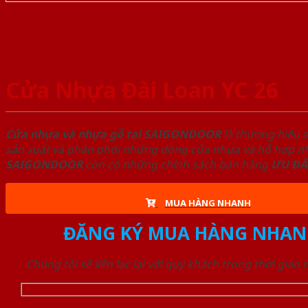
Cửa Nhựa Đài Loan YC 26
Cửa nhựa và nhựa gỗ tại SAIGONDOOR
là thương hiệu 
sản xuất và phân phối những dòng cửa nhựa và hỗ hợp nhự
SAIGONDOOR
còn có những chính sách bán hàng
ƯU ĐÃ
MUA HÀNG NHANH
ĐĂNG KÝ MUA HÀNG NHAN
Chúng tôi sẽ liên lạc lại với quý khách trong thời gian