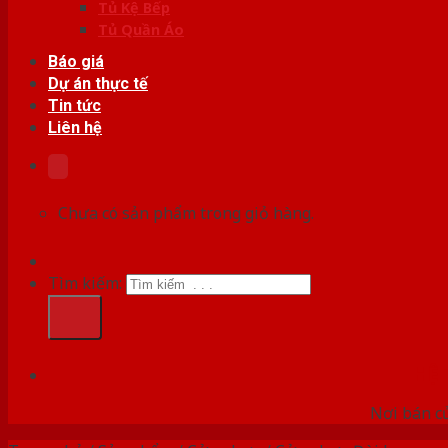
Tủ Kệ Bếp
Tủ Quần Áo
Báo giá
Dự án thực tế
Tin tức
Liên hệ
Chưa có sản phẩm trong giỏ hàng.
Tìm kiếm:
HỆ
Nơi bán c