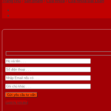
Trang chủ
/
Sản phẩm
/
Cửa nhựa
/
Cửa nhựa Đài Loan
Gọi 0976.169.864