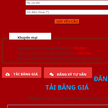
Khuyến mại
Quà tặng đồ nội thất trang trí lên đến
1.000.000đ
Giảm trực tiếp khi mua đơn hàng lớn hơn
3.000.000đ
Nhiều ưu đãi lớn khi đăng ký tài khoản thành viên thân thiết
TẢI BẢNG GIÁ
ĐĂNG KÝ TƯ VẤN
ĐĂN
TẢI BẢNG GIÁ
Đăng ký nhận báo giá mới nhất từ chúng tôi