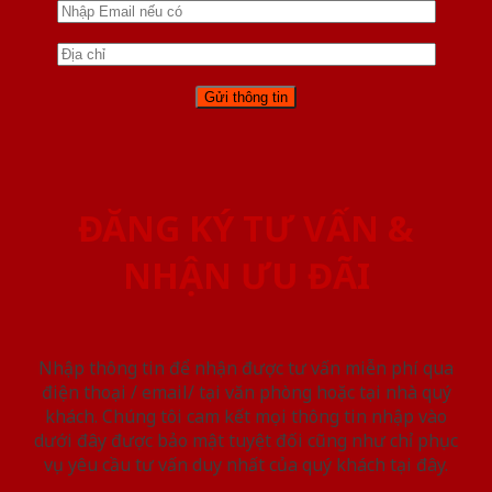
ĐĂNG KÝ TƯ VẤN &
NHẬN ƯU ĐÃI
Nhập thông tin để nhận được tư vấn miễn phí qua
điện thoại / email/ tại văn phòng hoặc tại nhà quý
khách. Chúng tôi cam kết mọi thông tin nhập vào
dưới đây được bảo mật tuyệt đối cũng như chỉ phục
vụ yêu cầu tư vấn duy nhất của quý khách tại đây.