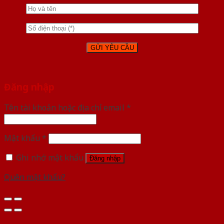
Đăng nhập
Tên tài khoản hoặc địa chỉ email
*
Mật khẩu
*
Ghi nhớ mật khẩu
Đăng nhập
Quên mật khẩu?