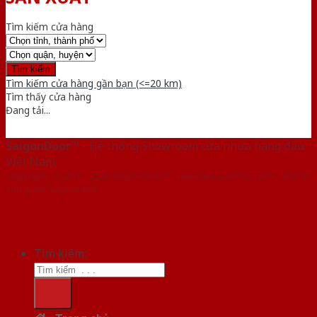
Tìm kiếm cửa hàng
Tìm kiếm cửa hàng gần bạn (<=20 km)
Tìm thấy
cửa hàng
Đang tải...
SaigonDoor™
- Hệ thống Showroom cửa nhựa hàng đầu
Việt Nam
Copyright ⓒ 2016 – 2026 SaigonDoor™ - www.bancuanhua.com | Đơn vị
chủ quản SaigonDoor
Tìm kiếm: