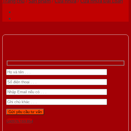
Trang chủ
/
Sản phẩm
/
Cửa nhựa
/
Cửa nhựa Đài Loan
Gọi 0976.169.864