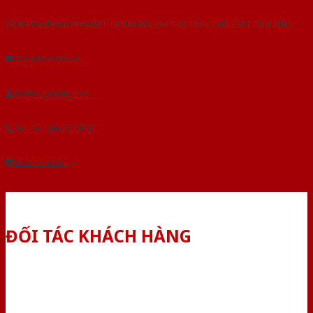
Với kinh nghiệm nhiêu năm nghiên cứu cửa theo tiêu chuẩn công nghệ Châu
Âu.Chúng tôi tự tin là nhà sản xuất & cung cấp hàng đầu tại Việt Nam!
Gửi yêu cầu tư vấn
Tải báo giá tổng hợp
Yêu cầu gọi lại (3 phút)
Dành cho đại lý
ĐỐI TÁC KHÁCH HÀNG