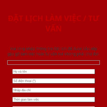
ĐẶT LỊCH LÀM VIỆC / TƯ
VẤN
Vui lòng nhập thông tin đặt lịch để được sắp xếp
gặp gỡ làm việc hoăc tư vấn mà không phải chờ đợi.