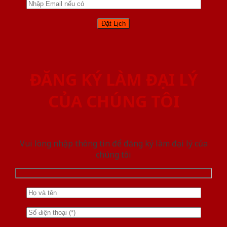
ĐĂNG KÝ LÀM ĐẠI LÝ
CỦA CHÚNG TÔI
Vui lòng nhập thông tin để đăng ký làm đại lý của
chúng tôi