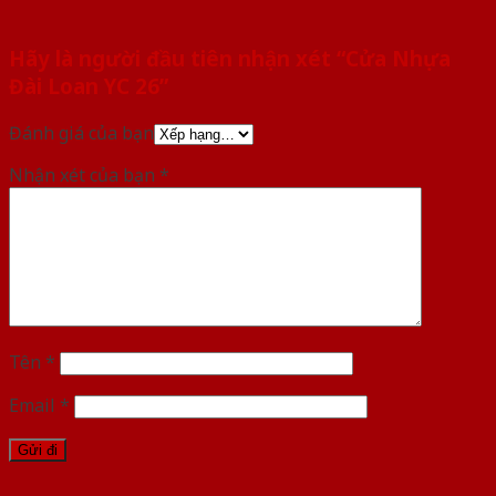
Hãy là người đầu tiên nhận xét “Cửa Nhựa
Đài Loan YC 26”
Đánh giá của bạn
Nhận xét của bạn
*
Tên
*
Email
*