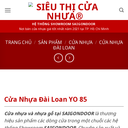
Skip
to
content
HỆ THỐNG SHOWROOM SAIGONDOOR
Nơi bán cửa nhựa giá tốt nhất năm 2021 tại TP. Hồ Chí Minh
TRANG CHỦ
/
SẢN PHẨM
/
CỬA NHỰA
/
CỬA NHỰA
ĐÀI LOAN
Cửa Nhựa Đài Loan YO 85
Cửa nhựa và nhựa gỗ tại SAIGONDOOR
là thương
hiệu sản phẩm các dòng cửa trong một chuỗi các hệ
thống Showroom
SAIGONDOOR
. Chuyên sản xuất và