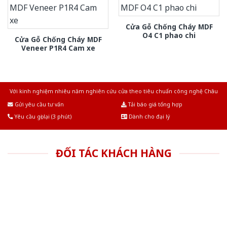
Cửa Gỗ Chống Cháy MDF
O4 C1 phao chi
Cửa Gỗ Chống Cháy MDF
Veneer P1R4 Cam xe
Với kinh nghiệm nhiêu năm nghiên cứu cửa theo tiêu chuẩn công nghệ Châu
Âu.Chúng tôi tự tin là nhà sản xuất & cung cấp hàng đầu tại Việt Nam!
Gửi yêu cầu tư vấn
Tải báo giá tổng hợp
Yêu cầu gọi lại (3 phút)
Dành cho đại lý
ĐỐI TÁC KHÁCH HÀNG