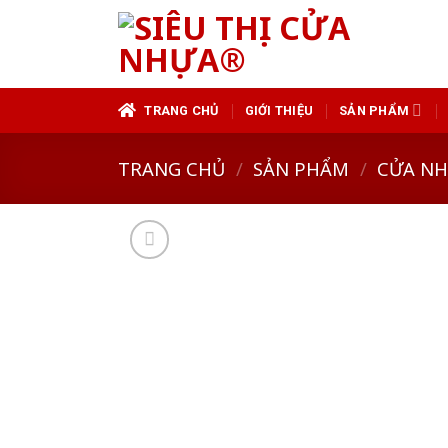
Skip
to
content
TRANG CHỦ
GIỚI THIỆU
SẢN PHẨM
TRANG CHỦ
/
SẢN PHẨM
/
CỬA N