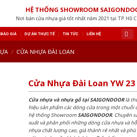
HỆ THỐNG SHOWROOM SAIGONDO
Nơi bán cửa nhựa giá tốt nhất năm 2021 tại TP. Hồ 
BÁO GIÁ
DỰ ÁN THỰC TẾ
TIN TỨC
LIÊN HỆ
HỰA
/
CỬA NHỰA ĐÀI LOAN
Cửa Nhựa Đài Loan YW 23
Cửa nhựa và nhựa gỗ tại SAIGONDOOR
là t
hiệu sản phẩm các dòng cửa trong một chuỗi 
hệ thống Showroom
SAIGONDOOR
. Chuyên s
xuất và phân phối những dòng cửa nhựa và h
nhựa chất lượng cao, giá thành rẻ nhất và phù