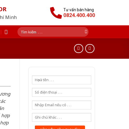
OR
Tư vấn bán hàng
0824.400.400
Chí Minh
Tìm
kiếm:
hương
các
ản
ỗ hợp
 hợp