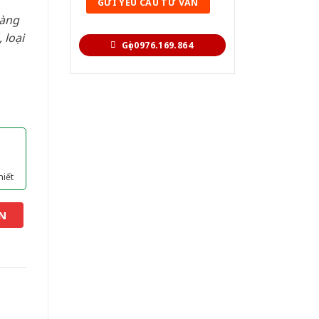
hàng
 loại
Gọi 0976.169.864
hiết
N