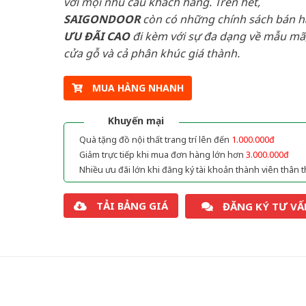
với mọi nhu cầu khách hàng. Trên hết,
SAIGONDOOR
còn có những chính sách bán 
ƯU ĐÃI
CAO
đi kèm với sự đa dạng về mẫu mã,
cửa gỗ và cả phân khúc giá thành.
MUA HÀNG NHANH
Khuyến mại
Quà tặng đồ nội thất trang trí lên đến
1.000.000đ
Giảm trực tiếp khi mua đơn hàng lớn hơn
3.000.000đ
Nhiều ưu đãi lớn khi đăng ký tài khoản thành viên thân t
TẢI BẢNG GIÁ
ĐĂNG KÝ TƯ VẤ