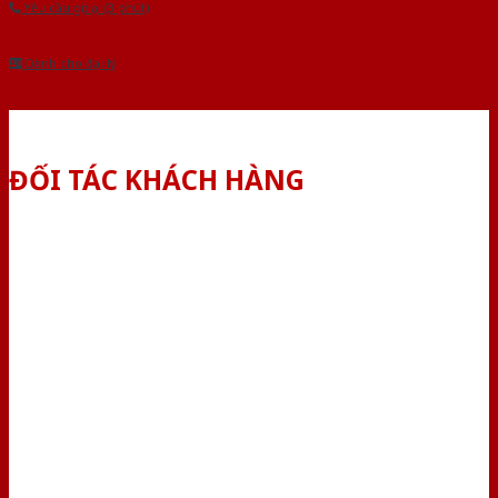
Yêu cầu gọi lại (3 phút)
Dành cho đại lý
ĐỐI TÁC KHÁCH HÀNG