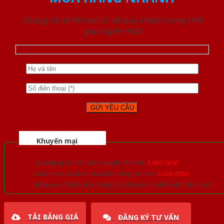
Chúng tôi sẽ liên lạc lại với quý khách trong thời
gian ngắn nhất
Khuyến mại
Quà tặng đồ nội thất trang trí lên đến
1.000.000đ
Giảm trực tiếp khi mua đơn hàng lớn hơn
3.000.000đ
Nhiều ưu đãi lớn khi đăng ký tài khoản thành viên thân thiết
TẢI BẢNG GIÁ
ĐĂNG KÝ TƯ VẤN