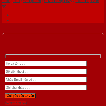
Trang chủ
/
Sản phẩm
/
Cửa chống cháy
/
Cửa thép vân
gỗ
Gọi 0976.169.864