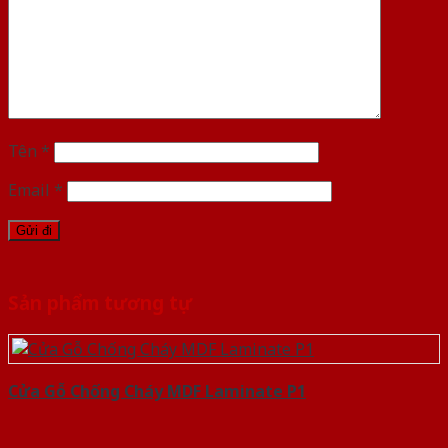
Tên
*
Email
*
Sản phẩm tương tự
Cửa Gỗ Chống Cháy MDF Laminate P1