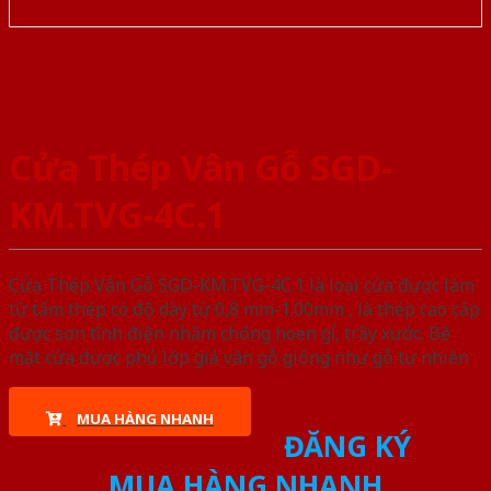
Cửa Thép Vân Gỗ SGD-
KM.TVG-4C.1
Cửa Thép Vân Gỗ SGD-KM.TVG-4C.1 là loại cửa được làm
từ tấm thép có độ dày từ 0,8 mm-1.00mm , là thép cao cấp
được sơn tĩnh điện nhằm chống hoen gỉ, trầy xước. Bề
mặt cửa được phủ lớp giả vân gỗ giống như gỗ tự nhiên
MUA HÀNG NHANH
ĐĂNG KÝ
MUA HÀNG NHANH