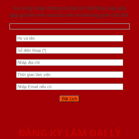
Vui lòng nhập thông tin đặt lịch để được sắp xếp
gặp gỡ làm việc hoăc tư vấn mà không phải chờ đợi.
ĐĂNG KÝ LÀM ĐẠI LÝ