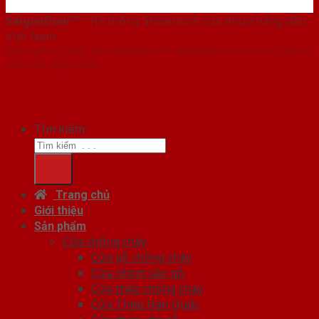
SaigonDoor™
- Hệ thống Showroom cửa nhựa hàng đầu
Việt Nam
Copyright ⓒ 2016 – 2026 SaigonDoor™ - www.bancuanhua.com | Đơn vị
chủ quản SaigonDoor
Tìm kiếm:
Trang chủ
Giới thiệu
Sản phẩm
Cửa chống cháy
Cửa gỗ chống cháy
Cửa nhôm vân gỗ
Cửa thép chống cháy
Cửa Thép Hàn Quốc