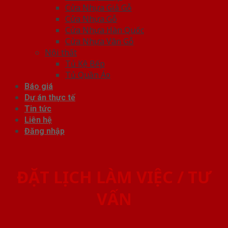
Cửa Nhựa Giả Gỗ
Cửa Nhựa Gỗ
Cửa Nhựa Hàn Quốc
Cửa Nhựa Vân Gỗ
Nội thất
Tủ Kệ Bếp
Tủ Quần Áo
Báo giá
Dự án thực tế
Tin tức
Liên hệ
Đăng nhập
ĐẶT LỊCH LÀM VIỆC / TƯ
VẤN