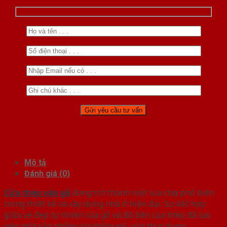
Mô tả
Đánh giá (0)
Cửa thép vân gỗ
đang trở thành một lựa chọn phổ biến
trong thiết kế và xây dựng nhà ở hiện đại. Sự kết hợp
giữa vẻ đẹp tự nhiên của gỗ và độ bền của thép đã tạo
nên một sản phẩm vừa thẩm mỹ, vừa thực dụng.