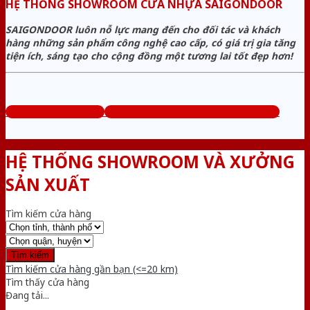
HỆ THỐNG SHOWROOM CỬA NHỰA SAIGONDOOR
SAIGONDOOR luôn nỗ lực mang đến cho đối tác và khách
hàng những sản phẩm công nghệ cao cấp, có giá trị gia tăng
tiện ích, sáng tạo cho cộng đồng một tương lai tốt đẹp hơn!
www.cuanhuago.com
Tổng đài tư vấn miễn phí: 0824.400.400
HỆ THỐNG SHOWROOM VÀ XƯỞNG
SẢN XUẤT
Tìm kiếm cửa hàng
Tìm kiếm cửa hàng gần bạn (<=20 km)
Tìm thấy
cửa hàng
Đang tải...