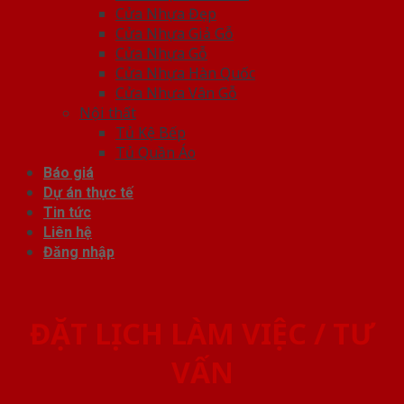
Cửa Nhựa Đẹp
Cửa Nhựa Giả Gỗ
Cửa Nhựa Gỗ
Cửa Nhựa Hàn Quốc
Cửa Nhựa Vân Gỗ
Nội thất
Tủ Kệ Bếp
Tủ Quần Áo
Báo giá
Dự án thực tế
Tin tức
Liên hệ
Đăng nhập
ĐẶT LỊCH LÀM VIỆC / TƯ
VẤN