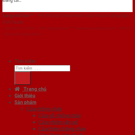
Đang tải...
SaigonDoor™
- Hệ thống Showroom cửa nhựa hàng đầu
Việt Nam
Copyright ⓒ 2016 – 2026 SaigonDoor™ - www.bancuanhua.com | Đơn vị
chủ quản SaigonDoor
Tìm kiếm:
Trang chủ
Giới thiệu
Sản phẩm
Cửa chống cháy
Cửa gỗ chống cháy
Cửa nhôm vân gỗ
Cửa thép chống cháy