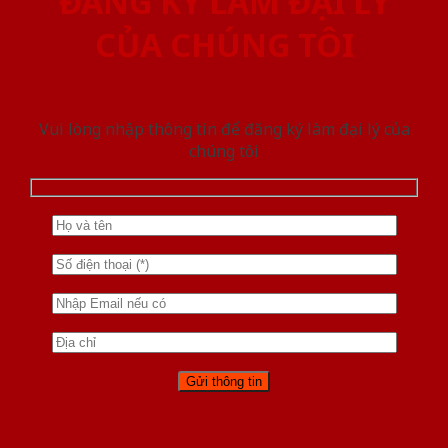
ĐĂNG KÝ LÀM ĐẠI LÝ
CỦA CHÚNG TÔI
Vui lòng nhập thông tin để đăng ký làm đại lý của
chúng tôi