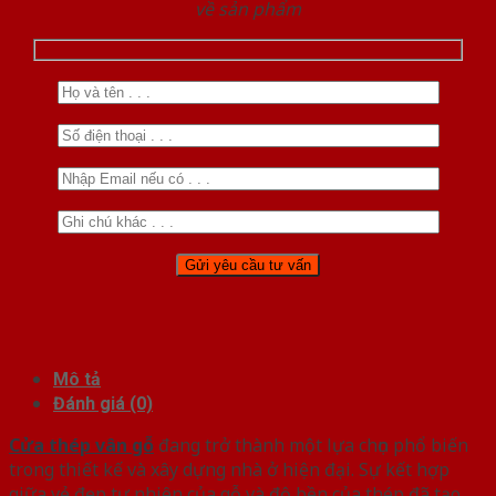
về sản phẩm
Mô tả
Đánh giá (0)
Cửa thép vân gỗ
đang trở thành một lựa chọn phổ biến
trong thiết kế và xây dựng nhà ở hiện đại. Sự kết hợp
giữa vẻ đẹp tự nhiên của gỗ và độ bền của thép đã tạo