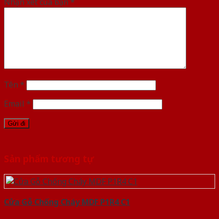
Nhận xét của bạn
*
Tên
*
Email
*
Sản phẩm tương tự
Cửa Gỗ Chống Cháy MDF P1R4 C1