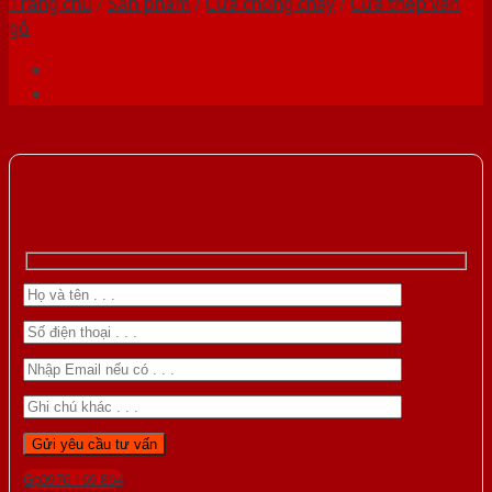
Trang chủ
/
Sản phẩm
/
Cửa chống cháy
/
Cửa thép vân
gỗ
Gọi 0976.169.864