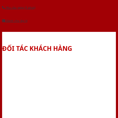
Yêu cầu gọi lại (3 phút)
Dành cho đại lý
ĐỐI TÁC KHÁCH HÀNG