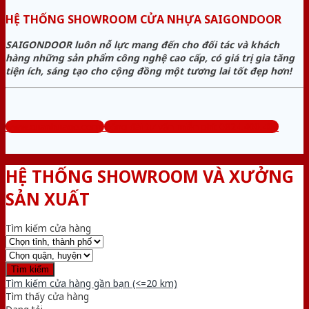
HỆ THỐNG SHOWROOM CỬA NHỰA SAIGONDOOR
SAIGONDOOR luôn nỗ lực mang đến cho đối tác và khách
hàng những sản phẩm công nghệ cao cấp, có giá trị gia tăng
tiện ích, sáng tạo cho cộng đồng một tương lai tốt đẹp hơn!
www.cuanhuago.com
Tổng đài tư vấn miễn phí: 0824.400.400
HỆ THỐNG SHOWROOM VÀ XƯỞNG
SẢN XUẤT
Tìm kiếm cửa hàng
Tìm kiếm cửa hàng gần bạn (<=20 km)
Tìm thấy
cửa hàng