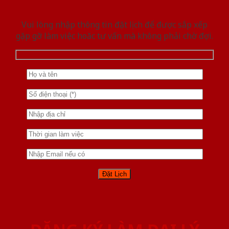
Vui lòng nhập thông tin đặt lịch để được sắp xếp
gặp gỡ làm việc hoăc tư vấn mà không phải chờ đợi.