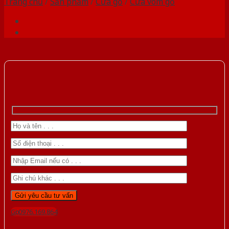
Trang chủ
/
Sản phẩm
/
Cửa gỗ
/
Cửa vòm gỗ
Gọi 0976.169.864