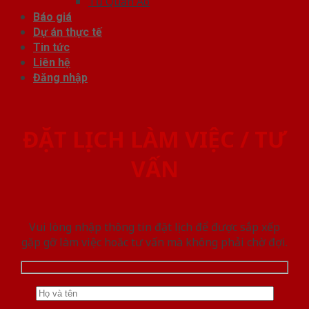
Tủ Quần Áo
Báo giá
Dự án thực tế
Tin tức
Liên hệ
Đăng nhập
ĐẶT LỊCH LÀM VIỆC / TƯ
VẤN
Vui lòng nhập thông tin đặt lịch để được sắp xếp
gặp gỡ làm việc hoăc tư vấn mà không phải chờ đợi.