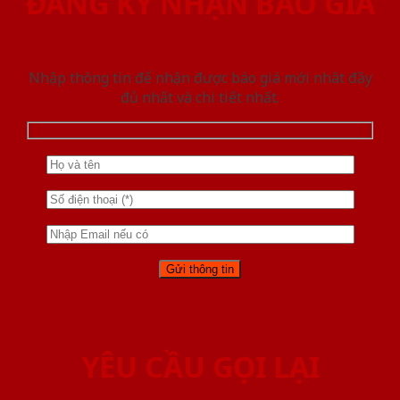
ĐĂNG KÝ NHẬN BÁO GIÁ
Nhập thông tin để nhận được báo giá mới nhât đầy
đủ nhất và chi tiết nhất.
YÊU CẦU GỌI LẠI