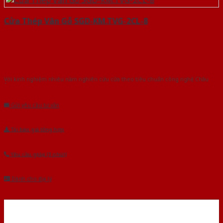
Cửa Thép Vân Gỗ SGD-KM.TVG-2CL-8
Với kinh nghiệm nhiêu năm nghiên cứu cửa theo tiêu chuẩn công nghệ Châu
Âu.Chúng tôi tự tin là nhà sản xuất & cung cấp hàng đầu tại Việt Nam!
Gửi yêu cầu tư vấn
Tải báo giá tổng hợp
Yêu cầu gọi lại (3 phút)
Dành cho đại lý