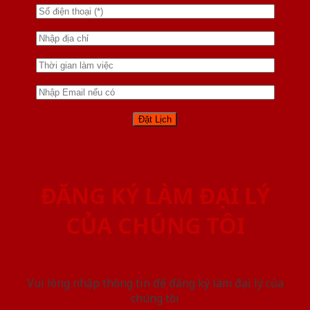
ĐĂNG KÝ LÀM ĐẠI LÝ
CỦA CHÚNG TÔI
Vui lòng nhập thông tin để đăng ký làm đại lý của
chúng tôi