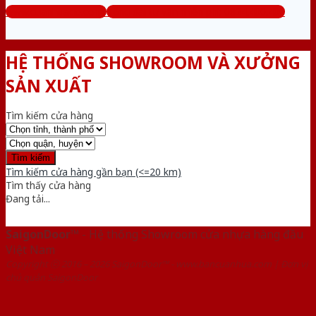
www.cuanhuago.com
Tổng đài tư vấn miễn phí: 0824.400.400
HỆ THỐNG SHOWROOM VÀ XƯỞNG
SẢN XUẤT
Tìm kiếm cửa hàng
Tìm kiếm cửa hàng gần bạn (<=20 km)
Tìm thấy
cửa hàng
Đang tải...
SaigonDoor™
- Hệ thống Showroom cửa nhựa hàng đầu
Việt Nam
Copyright ⓒ 2016 – 2026 SaigonDoor™ - www.bancuanhua.com | Đơn vị
chủ quản SaigonDoor