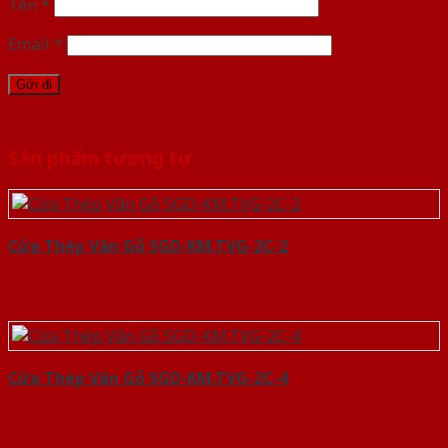
Tên
*
Email
*
Sản phẩm tương tự
Cửa Thép Vân Gỗ SGD-KM.TVG-2C-2
Cửa Thép Vân Gỗ SGD-KM.TVG-2C-4