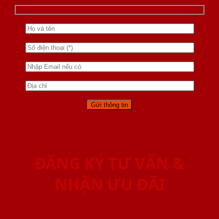
ĐĂNG KÝ TƯ VẤN &
NHẬN ƯU ĐÃI