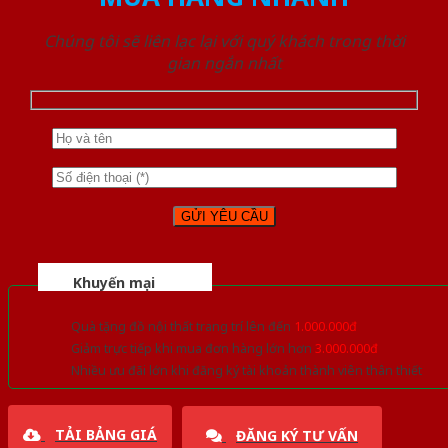
Chúng tôi sẽ liên lạc lại với quý khách trong thời
gian ngắn nhất
Khuyến mại
Quà tặng đồ nội thất trang trí lên đến
1.000.000đ
Giảm trực tiếp khi mua đơn hàng lớn hơn
3.000.000đ
Nhiều ưu đãi lớn khi đăng ký tài khoản thành viên thân thiết
TẢI BẢNG GIÁ
ĐĂNG KÝ TƯ VẤN