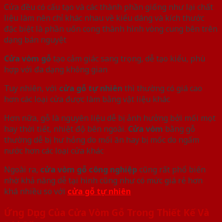
Cửa đều có cấu tạo và các thành phần giống như lại chất
liệu làm nên chỉ khác nhau về kiểu dáng và kích thước
đặc biệt là phần uốn cong thành hình vòng cung bên trên
dạng bán nguyệt
Cửa vòm gỗ
tạo cảm giác sang trọng, dễ tạo kiểu, phù
hợp với đa dạng không gian
Tuy nhiên, với
cửa gỗ tự nhiên
thì thường có giá cao
hơn các loại cửa được làm bằng vật liệu khác
Hơn nữa, gỗ là nguyên liệu dễ bị ảnh hưởng bởi mối mọt
hay thời tiết, nhiệt độ bên ngoài.
Cửa vòm
bằng gỗ
thường dễ bị hư hỏng do mối ăn hay bị mốc do ngấm
nước hơn các loại cửa khác
Ngoài ra,
cửa vòm gỗ công nghiệp
cũng rất phổ biến
nhờ khả năng dễ tại hình cũng như có mức giá rẻ hơn
khá nhiều so với
cửa gỗ tự nhiên
Ứng Dụng Của Cửa Vòm Gỗ Trong Thiết Kế Và