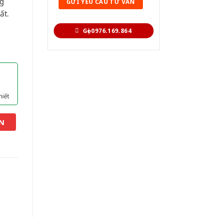
g
ất.
Gọi 0976.169.864
hiết
N