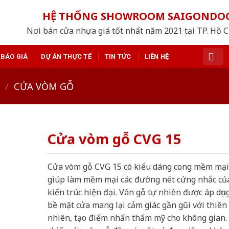
HỆ THỐNG SHOWROOM SAIGONDO
Nơi bán cửa nhựa giá tốt nhất năm 2021 tại TP. Hồ 
BÁO GIÁ
DỰ ÁN THỰC TẾ
TIN TỨC
LIÊN HỆ
/
CỬA VÒM GỖ
Cửa vòm gỗ CVG 15
Cửa vòm gỗ CVG 15 có kiểu dáng cong mềm mại
giúp làm mềm mại các đường nét cứng nhắc củ
kiến trúc hiện đại. Vân gỗ tự nhiên được áp dụn
bề mặt cửa mang lại cảm giác gần gũi với thiên
nhiên, tạo điểm nhấn thẩm mỹ cho không gian.