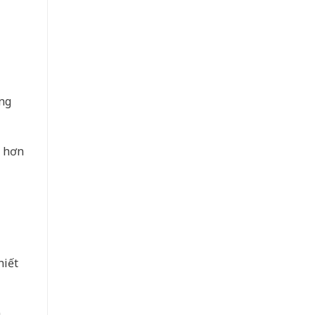
ng
ẻ hơn
hiết
n