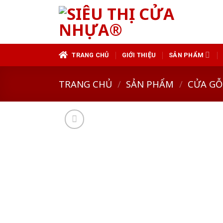
Skip
to
content
TRANG CHỦ
GIỚI THIỆU
SẢN PHẨM
TRANG CHỦ
/
SẢN PHẨM
/
CỬA GỖ