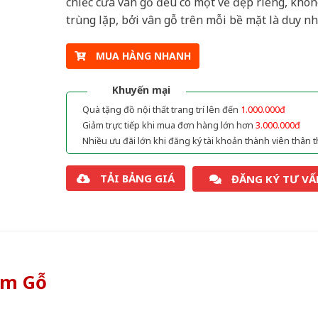
chiếc cửa vân gỗ đều có một vẻ đẹp riêng, khôn
trùng lặp, bởi vân gỗ trên mỗi bề mặt là duy nh
MUA HÀNG NHANH
Khuyến mại
Quà tặng đồ nội thất trang trí lên đến
1.000.000đ
Giảm trực tiếp khi mua đơn hàng lớn hơn
3.000.000đ
Nhiều ưu đãi lớn khi đăng ký tài khoản thành viên thân t
TẢI BẢNG GIÁ
ĐĂNG KÝ TƯ VẤ
òm Gỗ