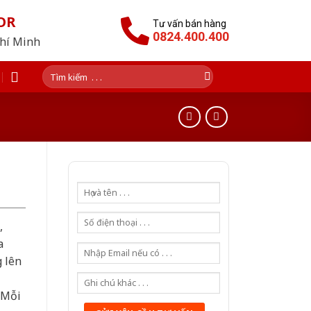
OR
Tư vấn bán hàng
0824.400.400
Chí Minh
Tìm
kiếm:
,
a
g lên
 Mỗi