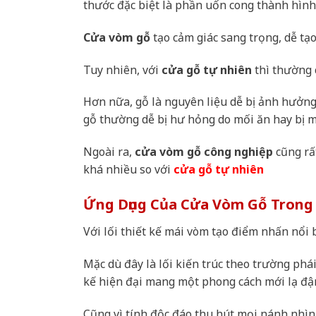
thước đặc biệt là phần uốn cong thành hìn
Cửa vòm gỗ
tạo cảm giác sang trọng, dễ tạ
Tuy nhiên, với
cửa gỗ tự nhiên
thì thường c
Hơn nữa, gỗ là nguyên liệu dễ bị ảnh hưởng 
gỗ thường dễ bị hư hỏng do mối ăn hay bị 
Ngoài ra,
cửa vòm gỗ công nghiệp
cũng rấ
khá nhiều so với
cửa gỗ tự nhiên
Ứng Dụng Của Cửa Vòm Gỗ Trong 
Với lối thiết kế mái vòm tạo điểm nhấn nổi b
Mặc dù đây là lối kiến trúc theo trường phá
kế hiện đại mang một phong cách mới lạ đậ
Cũng vì tính độc đáo thu hút mọi nánh nhì