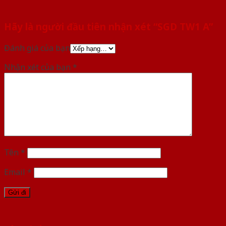
Hãy là người đầu tiên nhận xét “SGD TW1 A”
Đánh giá của bạn
Nhận xét của bạn
*
Tên
*
Email
*