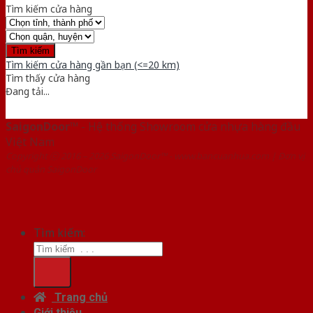
Tìm kiếm cửa hàng
Tìm kiếm cửa hàng gần bạn (<=20 km)
Tìm thấy
cửa hàng
Đang tải...
SaigonDoor™
- Hệ thống Showroom cửa nhựa hàng đầu
Việt Nam
Copyright ⓒ 2016 – 2026 SaigonDoor™ - www.bancuanhua.com | Đơn vị
chủ quản SaigonDoor
Tìm kiếm:
Trang chủ
Giới thiệu