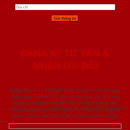
ĐĂNG KÝ TƯ VẤN &
NHẬN ƯU ĐÃI
Nhập thông tin để nhận được tư vấn miễn phí qua
điện thoại / email/ tại văn phòng hoặc tại nhà quý
khách. Chúng tôi cam kết mọi thông tin nhập vào
dưới đây được bảo mật tuyệt đối cũng như chỉ phục
vụ yêu cầu tư vấn duy nhất của quý khách tại đây.