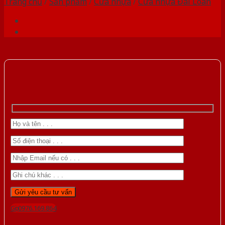
Trang chủ
/
Sản phẩm
/
Cửa nhựa
/
Cửa nhựa Đài Loan
Gọi 0976.169.864