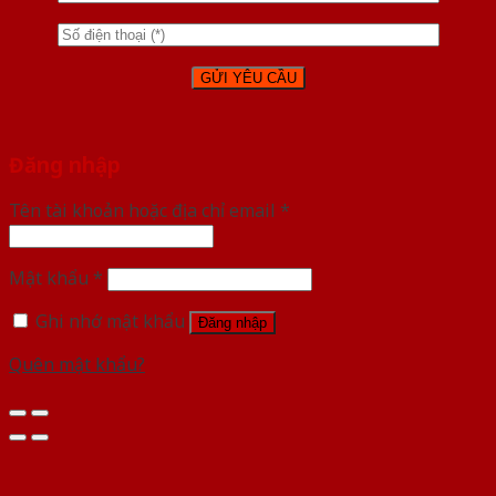
Đăng nhập
Tên tài khoản hoặc địa chỉ email
*
Mật khẩu
*
Ghi nhớ mật khẩu
Đăng nhập
Quên mật khẩu?