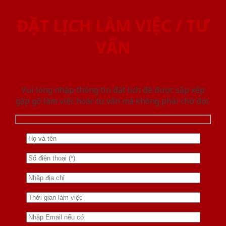
ĐẶT LỊCH LÀM VIỆC / TƯ
VẤN
Vui lòng nhập thông tin đặt lịch để được sắp xếp
gặp gỡ làm việc hoăc tư vấn mà không phải chờ đợi.