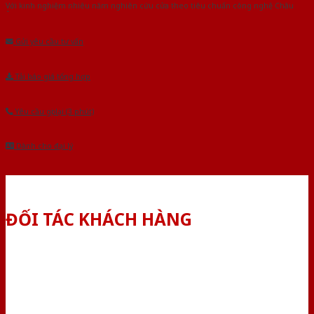
Với kinh nghiệm nhiêu năm nghiên cứu cửa theo tiêu chuẩn công nghệ Châu
Âu.Chúng tôi tự tin là nhà sản xuất & cung cấp hàng đầu tại Việt Nam!
Gửi yêu cầu tư vấn
Tải báo giá tổng hợp
Yêu cầu gọi lại (3 phút)
Dành cho đại lý
ĐỐI TÁC KHÁCH HÀNG