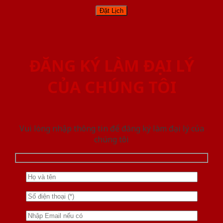
ĐĂNG KÝ LÀM ĐẠI LÝ
CỦA CHÚNG TÔI
Vui lòng nhập thông tin để đăng ký làm đại lý của
chúng tôi